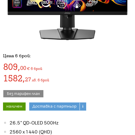
Цена в брой:
809
,
00
€
в брой
1582
,
27
лв.
в брой
Без тарифен план
наличен
Доставка с партньор
i
26.5“ QD-OLED 500Hz
2560 x 1440 (QHD)