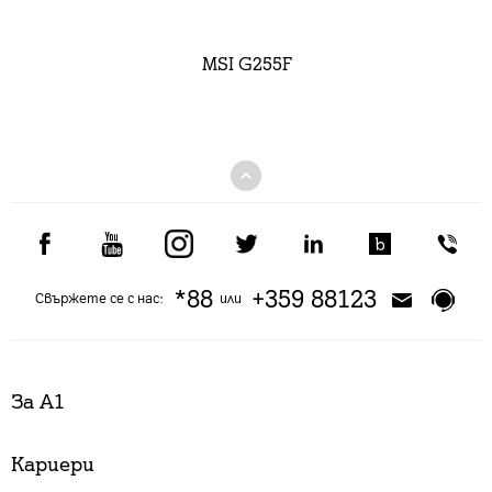
MSI G255F
*88
+359 88123
Свържете се с нас:
или
За А1
Кариери