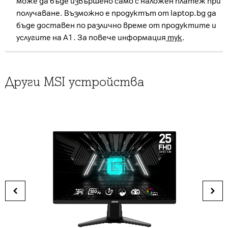
може да бъде извършено само с наложен платеж при
получаване. Възможно е продуктът от laptop.bg да
бъде доставен по различно време от продуктите и
услугите на А1. За повече информация
тук
.
Други MSI устройства