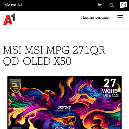
Моят А1
EN
Плати онлайн
MSI MSI MPG 271QR
QD-OLED X50