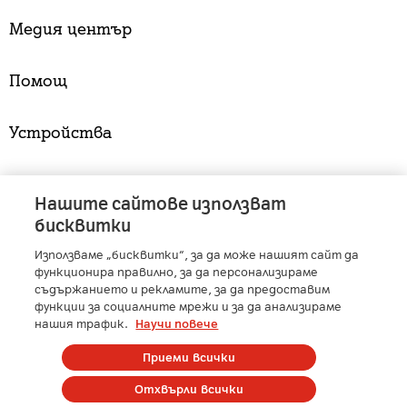
Медия център
Помощ
Устройства
Услуги
Нашите сайтове използват
бисквитки
Използваме „бисквитки“, за да може нашият сайт да
A1 Austria
-
A1 Croatia
-
A1 Serbia
-
A1 Belarus
-
функционира правилно, за да персонализираме
A1 Bulgaria
-
A1 Macedonia
-
A1 Slovenia
-
съдържанието и рекламите, за да предоставим
функции за социалните мрежи и за да анализираме
A1 Digital
-
Member of A1 Group
нашия трафик.
Научи повече
Приеми всички
Copyright © 2025 А1 България. | Protected by reCAPTCHA
Отхвърли всички