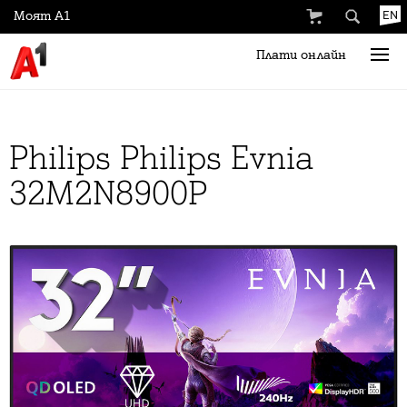
Моят А1
EN
Плати онлайн
Philips Philips Evnia
32M2N8900P