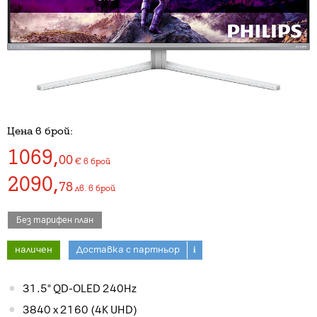
Цена в брой:
1069
,
00
€
в брой
2090
,
78
лв.
в брой
Без тарифен план
наличен
Доставка с партньор
i
31.5" QD-OLED 240Hz
3840 x 2160 (4K UHD)