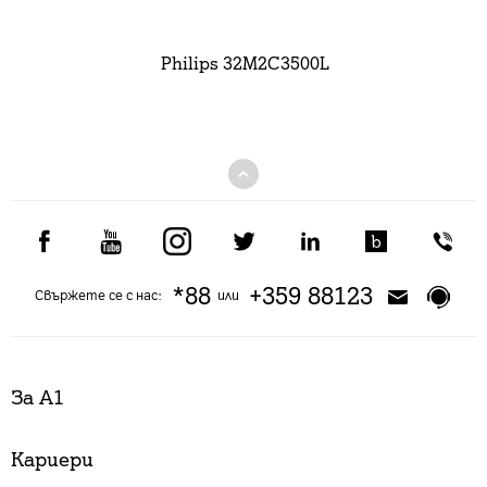
Philips 32M2C3500L
*88
+359 88123
Свържете се с нас:
или
За А1
Кариери