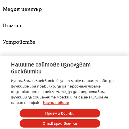
Медия център
Помощ
Устройства
Услуги
Нашите сайтове използват
бисквитки
Използваме „бисквитки“, за да може нашият сайт да
A1 Austria
-
A1 Croatia
-
A1 Serbia
-
A1 Belarus
-
функционира правилно, за да персонализираме
A1 Bulgaria
-
A1 Macedonia
-
A1 Slovenia
-
съдържанието и рекламите, за да предоставим
функции за социалните мрежи и за да анализираме
A1 Digital
-
Member of A1 Group
нашия трафик.
Научи повече
Приеми всички
Copyright © 2025 А1 България. | Protected by reCAPTCHA
Отхвърли всички