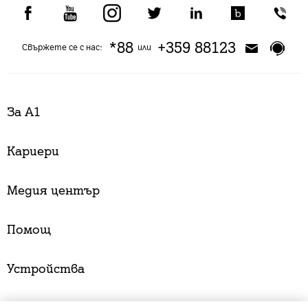
*88
+359 88123
Свържете се с нас:
или
За А1
Кариери
Медия център
Помощ
Устройства