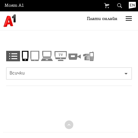
Моят А1
EN
Плати онлайн