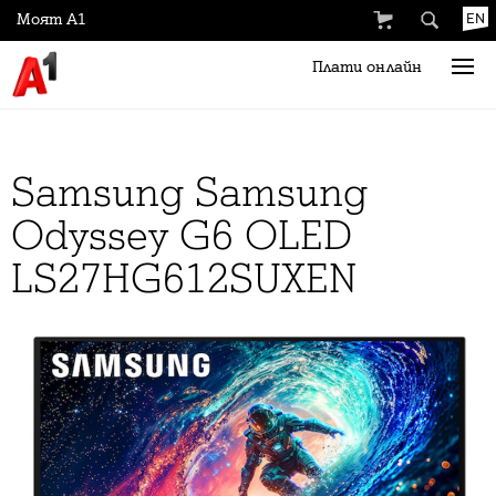
Моят А1
EN
Плати онлайн
Samsung Samsung
Odyssey G6 OLED
LS27HG612SUXEN