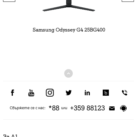
Samsung Odyssey G4 25BG400
*88
+359 88123
Свържете се с нас:
или
За А1