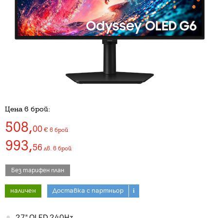
Цена в брой:
508
,
00
€
в брой
993
,
56
лв.
в брой
Без тарифен план
наличен
Доставка с партньор
i
27" OLED 240Hz