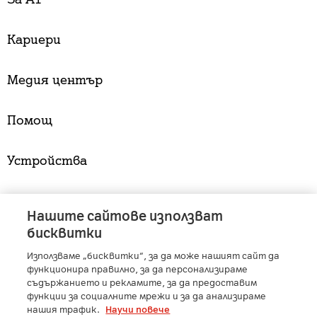
Кариери
Медия център
Помощ
Устройства
Услуги
Нашите сайтове използват
бисквитки
Използваме „бисквитки“, за да може нашият сайт да
A1 Austria
-
A1 Croatia
-
A1 Serbia
-
A1 Belarus
-
функционира правилно, за да персонализираме
A1 Bulgaria
-
A1 Macedonia
-
A1 Slovenia
-
съдържанието и рекламите, за да предоставим
A1 Digital
-
Member of A1 Group
функции за социалните мрежи и за да анализираме
нашия трафик.
Научи повече