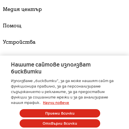
Медия център
Помощ
Устройства
Услуги
Нашите сайтове използват
бисквитки
Използваме „бисквитки“, за да може нашият сайт да
A1 Austria
-
A1 Croatia
-
A1 Serbia
-
A1 Belarus
-
функционира правилно, за да персонализираме
A1 Bulgaria
-
A1 Macedonia
-
A1 Slovenia
-
съдържанието и рекламите, за да предоставим
функции за социалните мрежи и за да анализираме
A1 Digital
-
Member of A1 Group
нашия трафик.
Научи повече
Приеми всички
Copyright © 2025 А1 България. | Protected by reCAPTCHA
Отхвърли всички