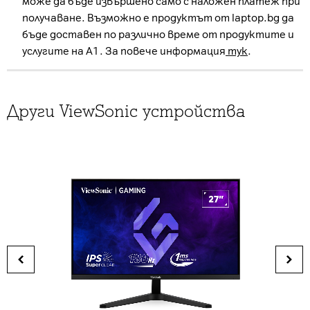
може да бъде извършено само с наложен платеж при
получаване. Възможно е продуктът от laptop.bg да
бъде доставен по различно време от продуктите и
услугите на А1. За повече информация
тук
.
Други ViewSonic устройства