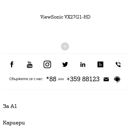
ViewSonic VX27G1-HD
*88
+359 88123
Свържете се с нас:
или
За А1
Кариери