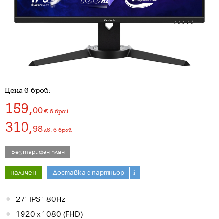
Цена в брой:
159
,
00
€
в брой
310
,
98
лв.
в брой
Без тарифен план
наличен
Доставка с партньор
i
27" IPS 180Hz
1920 x 1080 (FHD)