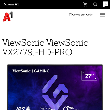
Моят А1
EN
Плати онлайн
ViewSonic ViewSonic
VX2779J-HD-PRO