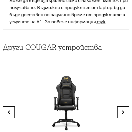
може да бъде извършено само с наложен платеж при
получаване. Възможно е продуктът от laptop.bg да
бъде доставен по различно време от продуктите и
услугите на А1. За повече информация
тук
.
Други COUGAR устройства