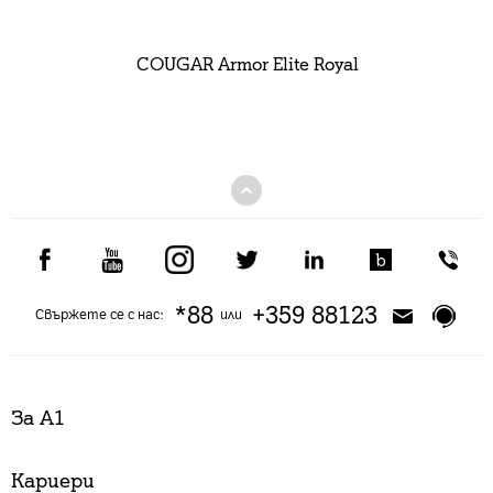
COUGAR Armor Elite Royal
*88
+359 88123
Свържете се с нас:
или
За А1
Кариери