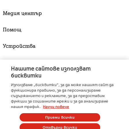
Медия център
Помощ
Устройства
Услуги
Нашите сайтове използват
бисквитки
Използваме „бисквитки“, за да може нашият сайт да
A1 Austria
-
A1 Croatia
-
A1 Serbia
-
A1 Belarus
-
функционира правилно, за да персонализираме
A1 Bulgaria
-
A1 Macedonia
-
A1 Slovenia
-
съдържанието и рекламите, за да предоставим
A1 Digital
-
Member of A1 Group
функции за социалните мрежи и за да анализираме
нашия трафик.
Научи повече
Приеми всички
Copyright © 2025 А1 България. | Protected by reCAPTCHA
Отхвърли всички