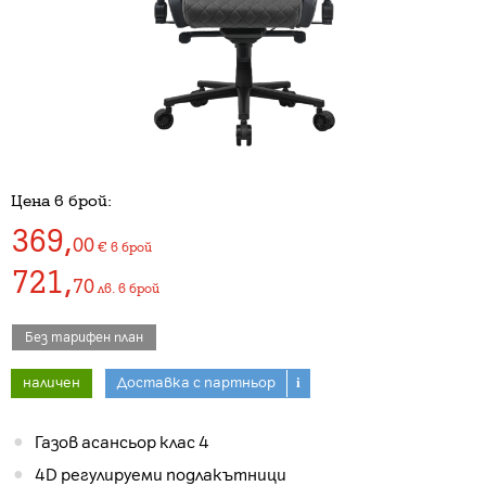
Цена в брой:
369
,
00
€
в брой
721
,
70
лв.
в брой
Без тарифен план
наличен
Доставка с партньор
i
Газов асансьор клас 4
4D регулируеми подлакътници