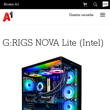
Моят А1
EN
Плати онлайн
G:RIGS NOVA Lite (Intel)