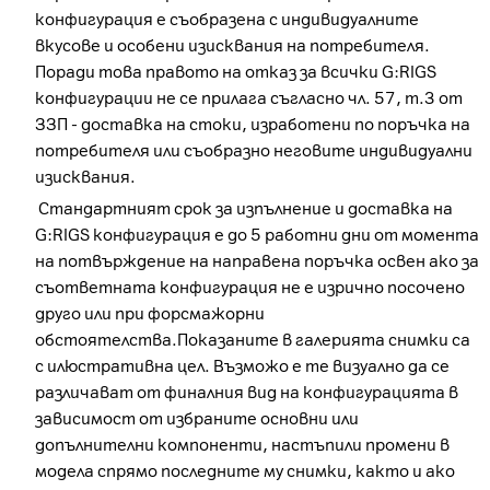
конфигурация е съобразена с индивидуалните
вкусове и особени изисквания на потребителя.
Поради това правото на отказ за всички G:RIGS
конфигурации не се прилага съгласно чл. 57, т.3 от
ЗЗП - доставка на стоки, изработени по поръчка на
потребителя или съобразно неговите индивидуални
изисквания.
Стандартният срок за изпълнение и доставка на
G:RIGS конфигурация е до 5 работни дни от момента
на потвърждение на направена поръчка освен ако за
съответната конфигурация не е изрично посочено
друго или при форсмажорни
обстоятелства.Показаните в галерията снимки са
с илюстративна цел. Възможо е те визуално да се
различават от финалния вид на конфигурацията в
зависимост от избраните основни или
допълнителни компоненти, настъпили промени в
модела спрямо последните му снимки, както и ако