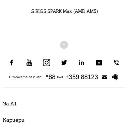
G:RIGS SPARK Max (AMD AM5)
*88
+359 88123
Свържете се с нас:
или
За А1
Кариери