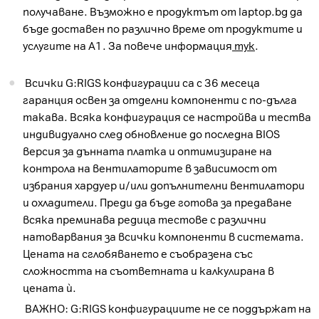
получаване. Възможно е продуктът от laptop.bg да
бъде доставен по различно време от продуктите и
услугите на А1. За повече информация
тук
.
Всички G:RIGS конфигурации са с 36 месеца
гаранция освен за отделни компоненти с по-дълга
такава. Всяка конфигурация се настройва и тества
индивидуално след обновление до последна BIOS
версия за дънната платка и оптимизиране на
контрола на вентилаторите в зависимост от
избрания хардуер и/или допълнителни вентилатори
и охладители. Преди да бъде готова за предаване
всяка преминава редица тестове с различни
натоварвания за всички компоненти в системата.
Цената на сглобяването е съобразена със
сложността на съответната и калкулирана в
цената ѝ.
ВАЖНО: G:RIGS конфигурациите не се поддържат на