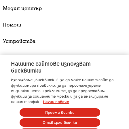
Медия център
Помощ
Устройства
Услуги
Нашите сайтове използват
бисквитки
Използваме „бисквитки“, за да може нашият сайт да
A1 Austria
-
A1 Croatia
-
A1 Serbia
-
A1 Belarus
-
функционира правилно, за да персонализираме
A1 Bulgaria
-
A1 Macedonia
-
A1 Slovenia
-
съдържанието и рекламите, за да предоставим
функции за социалните мрежи и за да анализираме
A1 Digital
-
Member of A1 Group
нашия трафик.
Научи повече
Приеми всички
Copyright © 2025 А1 България. | Protected by reCAPTCHA
Отхвърли всички