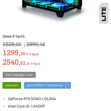
Цена в брой:
1529,
2990,
00
46
|
1299
,
00
€
в брой
2540
,
62
лв.
в брой
Без тарифен план
наличен
Доставка с партньор
i
GeForce RTX 5060 с DLSS4
Intel Core i5-14400F