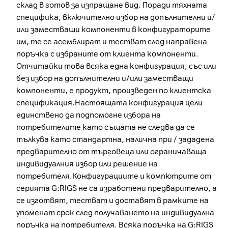
склад в готов за изпращане вид. Поради тяхната
специфика, включително избор на допълнителни и/
или заместващи компоненти в конфигураторите
им, те се асемблират и тестват след направена
поръчка с избраните от клиента компоненти.
Отчитайки това всяка една конфигурация, със или
без избор на допълнителни и/или заместващи
компоненти, е продукт, произведен по клиентска
спецификация.Настоящата конфигурация цели
единствено да подпомогне избора на
потребителите като същата не следва да се
тълкува като стандартна, налична при / зададена
предварително от търговеца или ограничаваща
индивидуалния избор или решение на
потребителя.Конфигурациите и компютрите от
серията G:RIGS не са изработени предварително, а
се изготвят, тестват и доставят в рамките на
упоменат срок след получаването на индивидуална
поръчка на потребителя. Всяка поръчка на G:RIGS