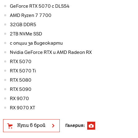
GeForce RTX 5070 с DLSS4
AMD Ryzen 7 7700
32GB DDR5
2TB NVMe SSD
с опции за видеокарти
Nvidia GeForce RTX и AMD Radeon RX
RTX 5070
RTX 5070 Ti
RTX 5080
RTX 5090
RX 9070
RX 9070 XT
Купи в брой
Галерия: