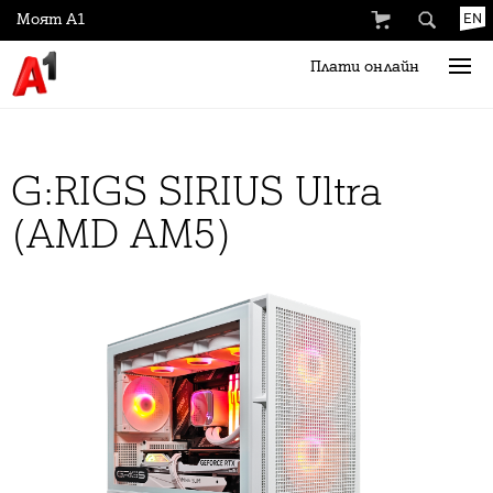
Моят А1
EN
Плати онлайн
G:RIGS SIRIUS Ultra
(AMD AM5)