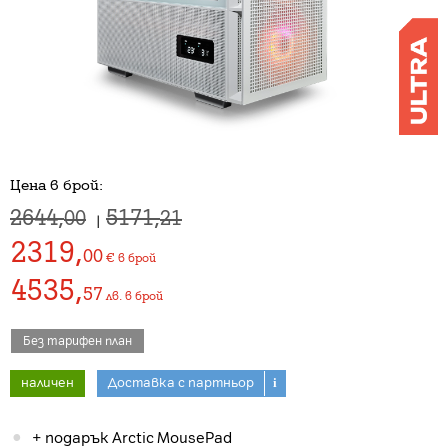
Цена в брой:
2644,
5171,
00
21
|
2319
,
00
€
в брой
4535
,
57
лв.
в брой
Без тарифен план
наличен
Доставка с партньор
i
+ подарък Arctic MousePad