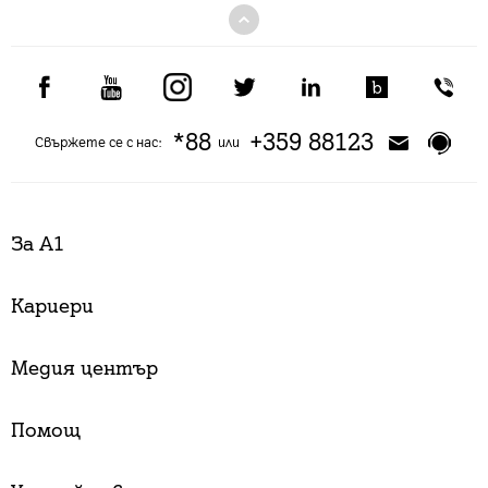
*88
+359 88123
Свържете се с нас:
или
За А1
Кариери
Медия център
Помощ