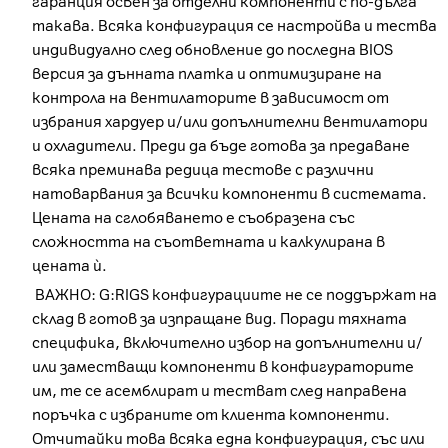
гаранция освен за отделни компоненти с по-дълга
такава. Всяка конфигурация се настройва и тества
индивидуално след обновление до последна BIOS
версия за дънната платка и оптимизиране на
контрола на вентилаторите в зависимост от
избрания хардуер и/или допълнителни вентилатори
и охладители. Преди да бъде готова за предаване
всяка преминава редица тестове с различни
натоварвания за всички компоненти в системата.
Цената на сглобяването е съобразена със
сложността на съответната и калкулирана в
цената ѝ.
ВАЖНО: G:RIGS конфигурациите не се поддържат на
склад в готов за изпращане вид. Поради тяхната
специфика, включително избор на допълнителни и/
или заместващи компоненти в конфигураторите
им, те се асемблират и тестват след направена
поръчка с избраните от клиента компоненти.
Отчитайки това всяка една конфигурация, със или