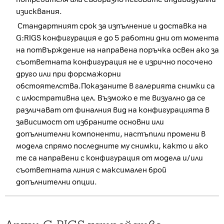
изисквания.
Стандартният срок за изпълнение и доставка на
G:RIGS конфигурация е до 5 работни дни от момента
на потвърждение на направена поръчка освен ако за
съответната конфигурация не е изрично посочено
друго или при форсмажорни
обстоятелства.Показаните в галерията снимки са
с илюстративна цел. Възможо е те визуално да се
различават от финалния вид на конфигурацията в
зависимост от избраните основни или
допълнителни компоненти, настъпили промени в
модела спрямо последните му снимки, както и ако
те са направени с конфигурация от модела и/или
съответната линия с максимален брой
допълнителни опции.