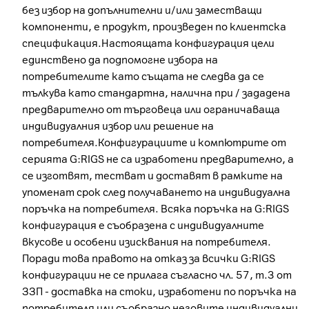
без избор на допълнителни и/или заместващи
компоненти, е продукт, произведен по клиентска
спецификация.Настоящата конфигурация цели
единствено да подпомогне избора на
потребителите като същата не следва да се
тълкува като стандартна, налична при / зададена
предварително от търговеца или ограничаваща
индивидуалния избор или решение на
потребителя.Конфигурациите и компютрите от
серията G:RIGS не са изработени предварително, а
се изготвят, тестват и доставят в рамките на
упоменат срок след получаването на индивидуална
поръчка на потребителя. Всяка поръчка на G:RIGS
конфигурация е съобразена с индивидуалните
вкусове и особени изисквания на потребителя.
Поради това правото на отказ за всички G:RIGS
конфигурации не се прилага съгласно чл. 57, т.3 от
ЗЗП - доставка на стоки, изработени по поръчка на
потребителя или съобразно неговите индивидуални