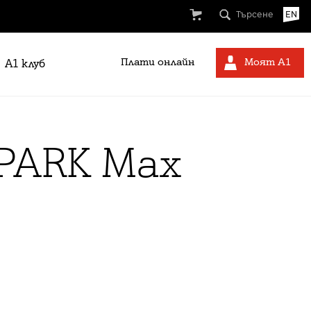
Търсене
EN
Плати онлайн
Моят А1
A1 клуб
PARK Max