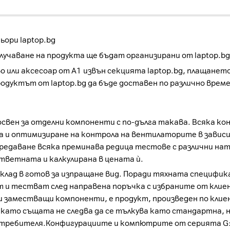
ори laptop.bg
учаване на продукта ще бъдат организирани от laptop.bg
о или аксесоар от А1 извън секцията laptop.bg, плащанет
родуктът от laptop.bg да бъде доставен по различно врем
освен за отделни компоненти с по-дълга такава. Всяка к
ка и оптимизиране на контрола на вентилаторите в завис
 предаване всяка преминава редица тестове с различни н
тветната и калкулирана в цената ѝ.
клад в готов за изпращане вид. Поради тяхната специфик
т и тестват след направена поръчка с избраните от кли
/или заместващи компоненти, е продукт, произведен по к
като същата не следва да се тълкува като стандартна, н
отребителя.Конфигурациите и компютрите от серията G:R