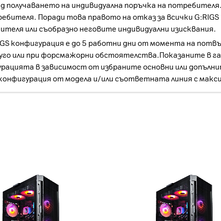
 получаването на индивидуална поръчка на потребителя. 
бителя. Поради това правото на отказ за всички G:RIGS ко
ителя или съобразно неговите индивидуални изисквания.
GS конфигурация е до 5 работни дни от момента на потвъ
уго или при форсмажорни обстоятелства.Показаните в га
гурацията в зависимост от избраните основни или допълн
с конфигурация от модела и/или съответната линия с макс