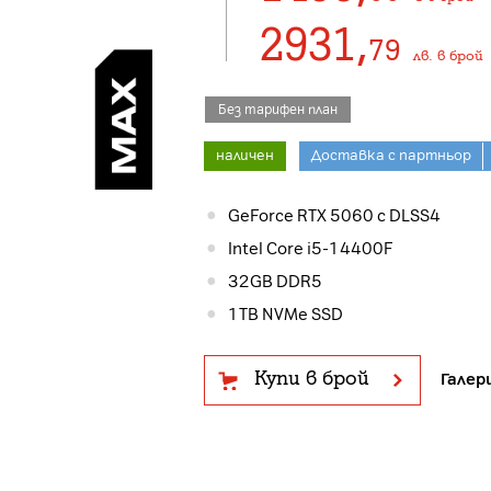
2931
,
79
лв.
в брой
Без тарифен план
наличен
Доставка с партньор
GeForce RTX 5060 с DLSS4
Intel Core i5-14400F
32GB DDR5
1TB NVMe SSD
Купи в брой
Галер