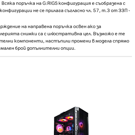
Всяка поръчка на G:RIGS конфигурация е съобразена с
нфигурации не се прилага съгласно чл. 57, т.3 от ЗЗП -
рждение на направена поръчка освен ако за
лерията снимки са с илюстративна цел. Възможо е те
ителни компоненти, настъпили промени в модела спрямо
имален брой допълнителни опции.