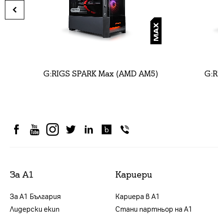
G:RIGS SPARK Max (AMD AM5)
G:R
За А1
Кариери
За А1 България
Кариера в А1
Лидерски екип
Стани партньор на А1