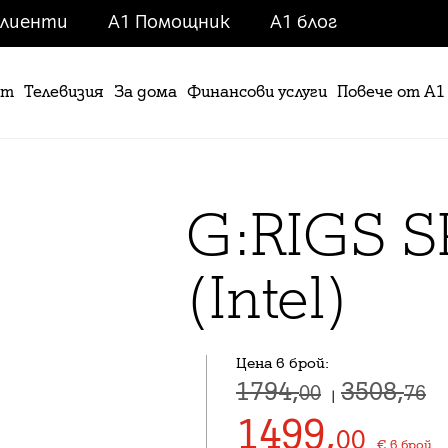
клиенти
A1 Помощник
A1 блог
ет
Телевизия
За дома
Финансови услуги
Повече от А1
G:RIGS
S
(Intel)
Цена в брой:
1794,
3508,
00
76
|
1499
,
00
€
в брой