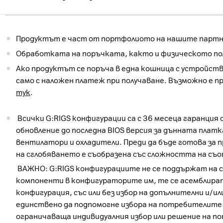
Продуктът е част от портфолиото на нашите партнь
Обработката на поръчката, както и физическото пол
Ако продуктът се поръча в една кошница с устройств
само с наложен платеж при получаване. Възможно е п
тук
.
Всички G:RIGS конфигурации са с 36 месеца гаранция 
обновление до последна BIOS версия за дънната плат
вентилатори и охладители. Преди да бъде готова за
на сглобяването е съобразена със сложността на съо
ВАЖНО: G:RIGS конфигурациите не се поддържат на с
компоненти в конфигураторите им, те се асемблира
конфигурация, със или без избор на допълнителни и
единствено да подпомогне избора на потребителите 
ограничаваща индивидуалния избор или решение на п