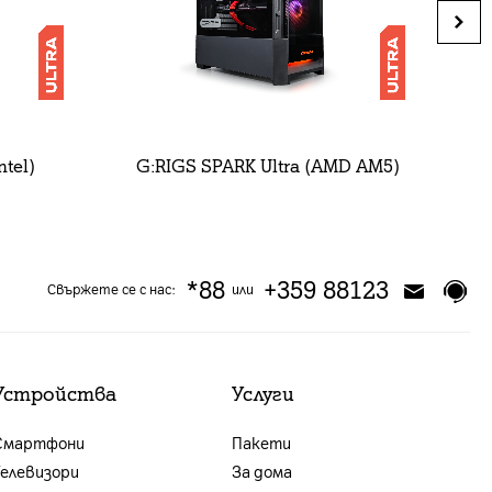
ntel)
G:RIGS SPARK Ultra (AMD AM5)
G
*88
+359 88123
Свържете се с нас:
или
Устройства
Услуги
Смартфони
Пакети
Телевизори
За дома