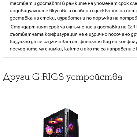
тестват и доставят в рамките на упоменат срок след
индивидуалните вкусове и особени изисквания на потре
доставка на стоки, изработени по поръчка на потреб
Стандартният срок за изпълнение и доставка на G:RI
съответната конфигурация не е изрично посочено др
визуално да се различават от финалния вид на конфи
последните му снимки, както и ако те са направени 
Други G:RIGS устройства