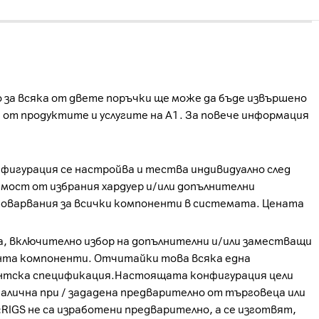
о за всяка от двете поръчки ще може да бъде извършено
е от продуктите и услугите на А1. За повече информация
онфигурация се настройва и тества индивидуално след
имост от избрания хардуер и/или допълнителни
атоварвания за всички компоненти в системата. Цената
а, включително избор на допълнителни и/или заместващи
ента компоненти. Отчитайки това всяка една
лиентска спецификация.Настоящата конфигурация цели
алична при / зададена предварително от търговеца или
IGS не са изработени предварително, а се изготвят,