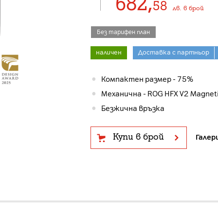
682
,
58
лв.
в брой
Без тарифен план
наличен
Доставка с партньор
Компактен размер - 75%
Механична - ROG HFX V2 Magneti
Безжична връзка
Купи в брой
Галер