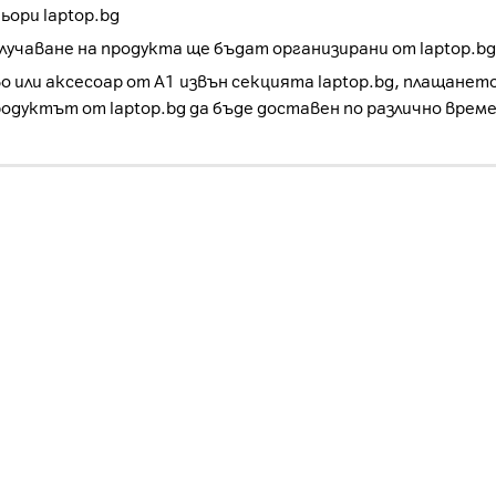
ори laptop.bg
учаване на продукта ще бъдат организирани от laptop.bg
о или аксесоар от А1 извън секцията laptop.bg, плащанет
родуктът от laptop.bg да бъде доставен по различно врем