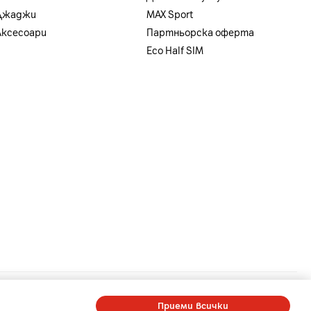
Джаджи
MAX Sport
Аксесоари
Партньорска оферта
Eco Half SIM
a
-
A1 Digital
-
Member of A1 Group
Приеми всички