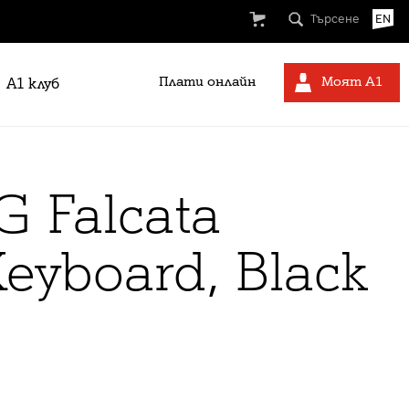
Търсене
EN
Плати онлайн
Моят А1
A1 клуб
 Falcata
eyboard, Black