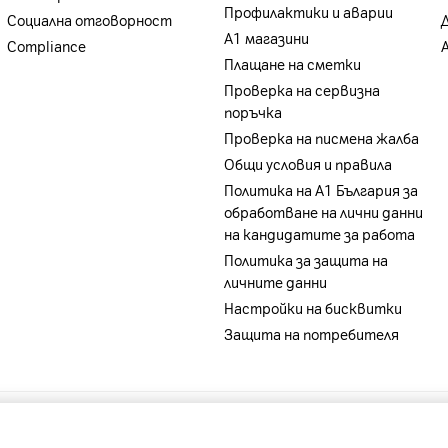
Профилактики и аварии
Социална отговорност
А1 магазини
Compliance
Плащане на сметки
Проверка на сервизна
поръчка
Проверка на писмена жалба
Общи условия и правила
Политика на A1 България за
обработване на лични данни
на кандидатите за работа
Политика за защита на
личните данни
Настройки на бисквитки
Защита на потребителя
-
A1 Belarus
-
A1 Bulgaria
-
A1 Macedonia
-
A1 Sloveni