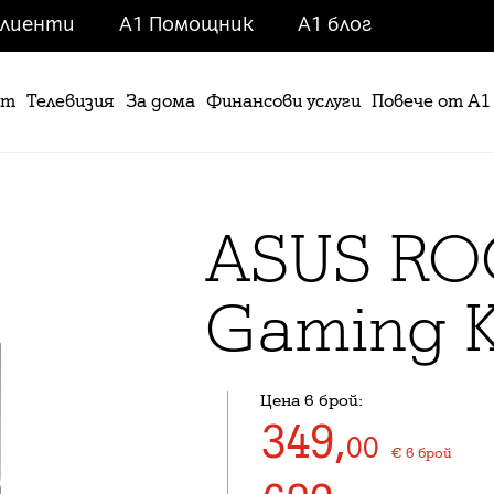
клиенти
A1 Помощник
A1 блог
ет
Телевизия
За дома
Финансови услуги
Повече от А1
ASUS ROG
Gaming K
Цена в брой:
349
,
00
€
в брой