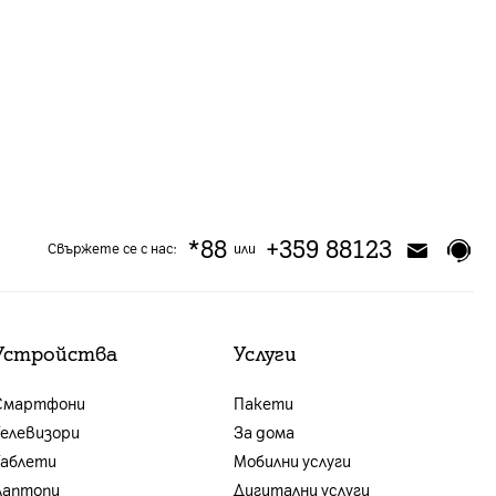
*88
+359 88123
Свържете се с нас:
или
Устройства
Услуги
Смартфони
Пакети
Телевизори
За дома
Таблети
Мобилни услуги
Лаптопи
Дигитални услуги