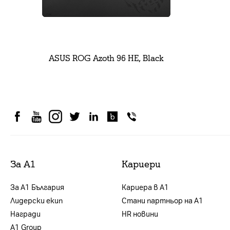
ASUS ROG Azoth 96 HE, Black
За А1
Кариери
За А1 България
Кариера в А1
Лидерски екип
Стани партньор на А1
Награди
HR новини
А1 Group