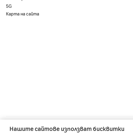
5G
Карта на сайта
A1 Austria
-
A1 Croatia
-
A1 Serbia
Нашите сайтове използват бисквитки