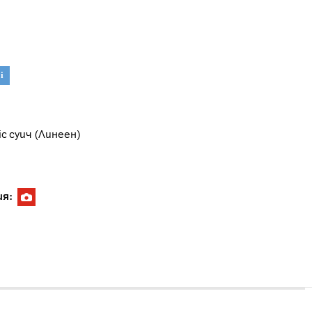
i
c суич (Линеен)
ия: