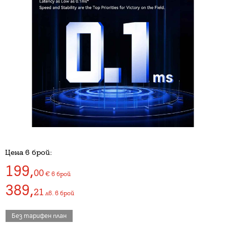
Цена в брой:
199
,
00
€
в брой
389
,
21
лв.
в брой
Без тарифен план