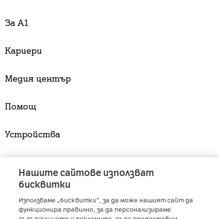
За А1
Кариери
Медия център
Помощ
Устройства
Услуги
Нашите сайтове използват
бисквитки
Използваме „бисквитки“, за да може нашият сайт да
A1 Austria
-
A1 Croatia
-
A1 Serbia
-
A1 Belarus
-
функционира правилно, за да персонализираме
A1 Bulgaria
-
A1 Macedonia
-
A1 Slovenia
-
съдържанието и рекламите, за да предоставим