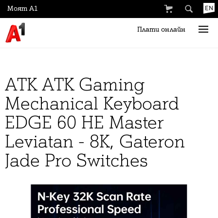
Моят А1
EN
Плати онлайн
ATK ATK Gaming
Mechanical Keyboard
EDGE 60 HE Master
Leviatan - 8K, Gateron
Jade Pro Switches