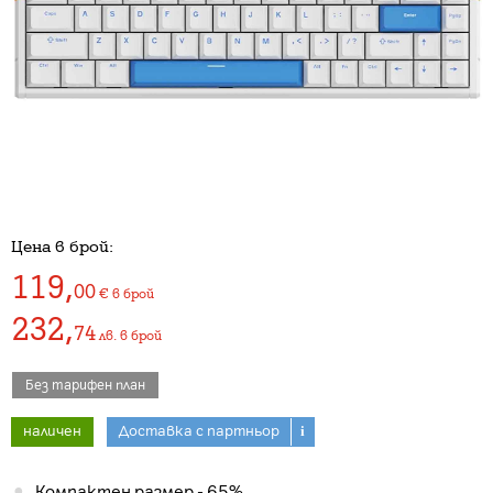
Цена в брой:
119
,
00
€
в брой
232
,
74
лв.
в брой
Без тарифен план
наличен
Доставка с партньор
i
Компактен размер - 65%