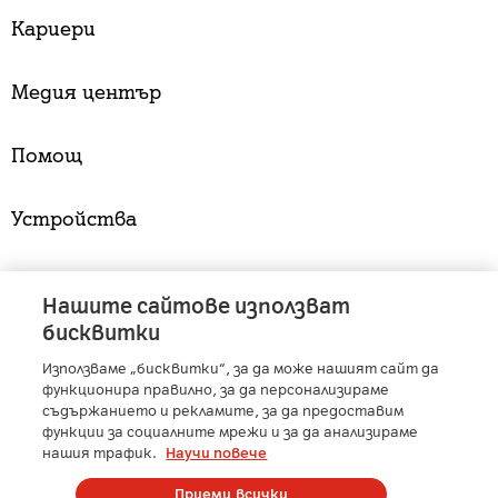
Кариери
Медия център
Помощ
Устройства
Услуги
Нашите сайтове използват
бисквитки
Използваме „бисквитки“, за да може нашият сайт да
A1 Austria
-
A1 Croatia
-
A1 Serbia
-
A1 Belarus
-
функционира правилно, за да персонализираме
A1 Bulgaria
-
A1 Macedonia
-
A1 Slovenia
-
съдържанието и рекламите, за да предоставим
A1 Digital
-
Member of A1 Group
функции за социалните мрежи и за да анализираме
нашия трафик.
Научи повече
Приеми всички