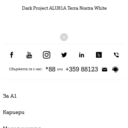
Dark Project ALU81A Terra Nostra White
*88
+359 88123
Свържете се с нас:
или
За А1
Кариери