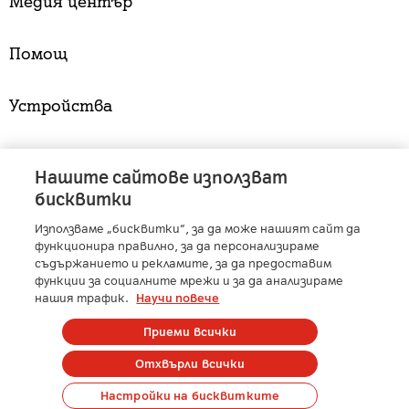
Медия център
Помощ
Устройства
Услуги
Нашите сайтове използват
бисквитки
Използваме „бисквитки“, за да може нашият сайт да
A1 Austria
-
A1 Croatia
-
A1 Serbia
-
A1 Belarus
-
функционира правилно, за да персонализираме
A1 Bulgaria
-
A1 Macedonia
-
A1 Slovenia
-
съдържанието и рекламите, за да предоставим
функции за социалните мрежи и за да анализираме
A1 Digital
-
Member of A1 Group
нашия трафик.
Научи повече
Приеми всички
Copyright © 2025 А1 България. | Protected by reCAPTCHA
Отхвърли всички
Сметка
Контакти
Общи условия
Управление на лични данни
Настройки на бисквитките
Карти на покритие
Профилактики и аварии