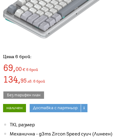
Цена в брой:
69
,
00
€
в брой
134
,
95
лв.
в брой
Без тарифен план
наличен
Доставка с партньор
i
TKL размер
Механична - g3ms Zircon Speed суич (Линеен)