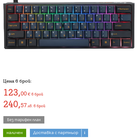
Цена в брой:
123
,
00
€
в брой
240
,
57
лв.
в брой
Без тарифен план
наличен
Доставка с партньор
i