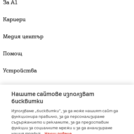
За А1
Кариери
Медия център
Помощ
Устройства
Услуги
Нашите сайтове използват
бисквитки
Използваме „бисквитки“, за да може нашият сайт да
A1 Austria
-
A1 Croatia
-
A1 Serbia
-
A1 Belarus
-
функционира правилно, за да персонализираме
A1 Bulgaria
-
A1 Macedonia
-
A1 Slovenia
-
съдържанието и рекламите, за да предоставим
A1 Digital
-
Member of A1 Group
функции за социалните мрежи и за да анализираме
нашия трафик.
Научи повече