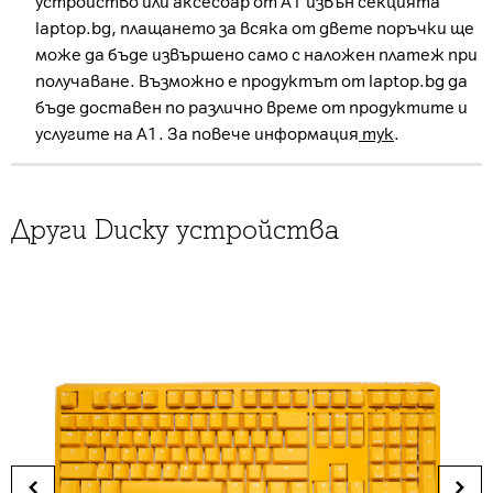
устройство или аксесоар от А1 извън секцията
laptop.bg, плащането за всяка от двете поръчки ще
може да бъде извършено само с наложен платеж при
получаване. Възможно е продуктът от laptop.bg да
бъде доставен по различно време от продуктите и
услугите на А1. За повече информация
тук
.
Други Ducky устройства