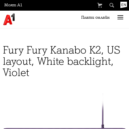
Моят А1
EN
Плати онлайн
Fury Fury Kanabo K2, US
layout, White backlight,
Violet