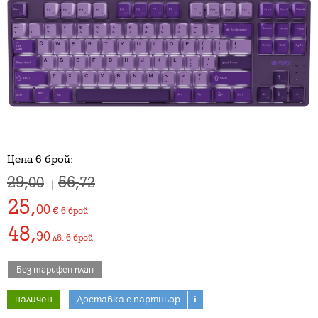
Цена в брой:
29,
56,
00
72
|
25
,
00
€
в брой
48
,
90
лв.
в брой
Без тарифен план
наличен
Доставка с партньор
i