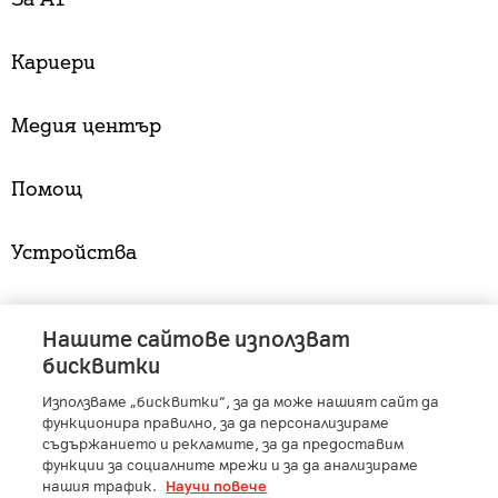
Кариери
Медия център
Помощ
Устройства
Услуги
Нашите сайтове използват
бисквитки
Използваме „бисквитки“, за да може нашият сайт да
A1 Austria
-
A1 Croatia
-
A1 Serbia
-
A1 Belarus
-
функционира правилно, за да персонализираме
A1 Bulgaria
-
A1 Macedonia
-
A1 Slovenia
-
съдържанието и рекламите, за да предоставим
A1 Digital
-
Member of A1 Group
функции за социалните мрежи и за да анализираме
нашия трафик.
Научи повече