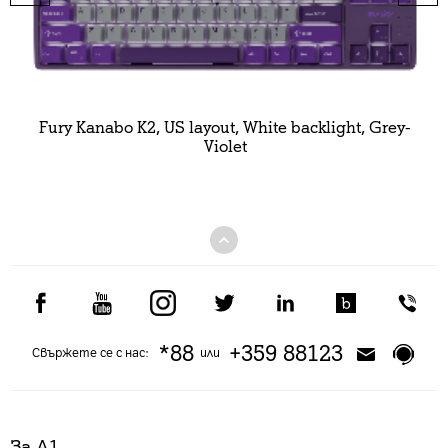
Fury Kanabo K2, US layout, White backlight, Grey-
Violet
*88
+359 88123
Свържете се с нас:
или
За А1