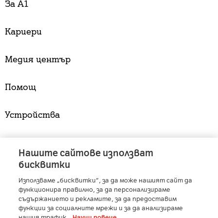
За А1
Кариери
Медия център
Помощ
Устройства
Услуги
Нашите сайтове използват
бисквитки
Използваме „бисквитки“, за да може нашият сайт да
A1 Austria
-
A1 Croatia
-
A1 Serbia
-
A1 Belarus
-
функционира правилно, за да персонализираме
A1 Bulgaria
-
A1 Macedonia
-
A1 Slovenia
-
съдържанието и рекламите, за да предоставим
A1 Digital
-
Member of A1 Group
функции за социалните мрежи и за да анализираме
нашия трафик.
Научи повече