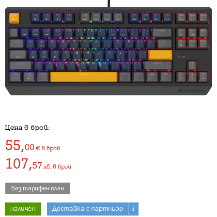
Цена в брой:
55
,
00
€
в брой
107
,
57
лв.
в брой
Без тарифен план
наличен
Доставка с партньор
i