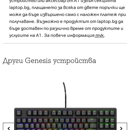
устройство или аксесоар от А1 извън секцията
laptop.bg, плащането за всяка от двете поръчки ще
може да бъде извършено само с наложен платеж при
получаване. Възможно е продуктът от laptop.bg да
бъде доставен по различно време от продуктите и
услугите на А1. За повече информация
тук
.
Други Genesis устройства