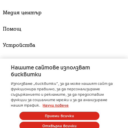
Медия център
Помощ
Устройства
Услуги
Нашите сайтове използват
бисквитки
Използваме „бисквитки“, за да може нашият сайт да
A1 Austria
-
A1 Croatia
-
A1 Serbia
-
A1 Belarus
-
функционира правилно, за да персонализираме
A1 Bulgaria
-
A1 Macedonia
-
A1 Slovenia
-
съдържанието и рекламите, за да предоставим
A1 Digital
-
Member of A1 Group
функции за социалните мрежи и за да анализираме
нашия трафик.
Научи повече
Приеми всички
Copyright © 2025 А1 България. | Protected by reCAPTCHA
Отхвърли всички