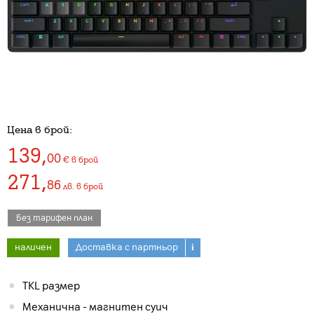
Цена в брой:
139
,
00
€
в брой
271
,
86
лв.
в брой
Без тарифен план
наличен
Доставка с партньор
i
TKL размер
Механична - магнитен суич