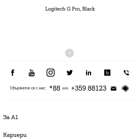
Logitech G Pro, Black
*88
+359 88123
Свържете се с нас:
или
За А1
Кариери