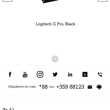
Logitech G Pro, Black
*88
+359 88123
Свържете се с нас:
или
За А1