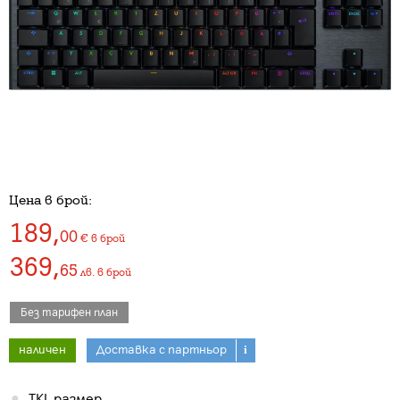
Цена в брой:
189
,
00
€
в брой
369
,
65
лв.
в брой
Без тарифен план
наличен
Доставка с партньор
i
TKL размер