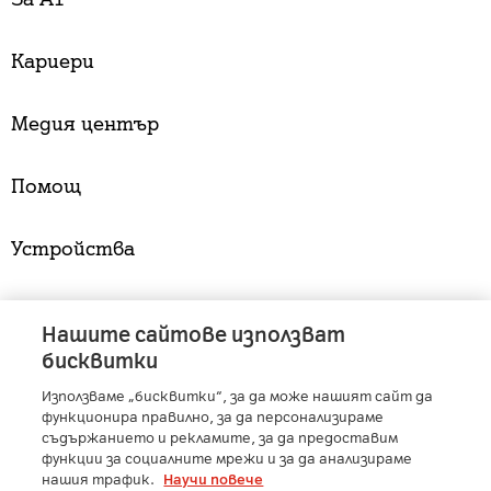
Кариери
Медия център
Помощ
Устройства
Услуги
Нашите сайтове използват
бисквитки
Използваме „бисквитки“, за да може нашият сайт да
A1 Austria
-
A1 Croatia
-
A1 Serbia
-
A1 Belarus
-
функционира правилно, за да персонализираме
A1 Bulgaria
-
A1 Macedonia
-
A1 Slovenia
-
съдържанието и рекламите, за да предоставим
A1 Digital
-
Member of A1 Group
функции за социалните мрежи и за да анализираме
нашия трафик.
Научи повече