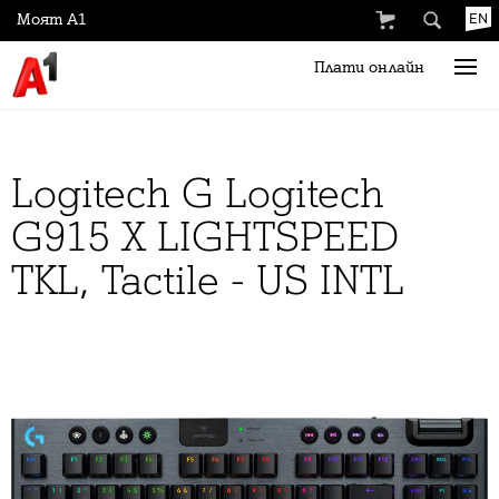
Моят А1
EN
Плати онлайн
Logitech G Logitech
G915 X LIGHTSPEED
TKL, Tactile - US INTL