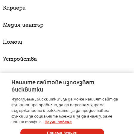
Кариери
Медия център
Помощ
Устройства
Услуги
Нашите сайтове използват
бисквитки
Използваме „бисквитки“, за да може нашият сайт да
A1 Austria
-
A1 Croatia
-
A1 Serbia
-
A1 Belarus
-
функционира правилно, за да персонализираме
A1 Bulgaria
-
A1 Macedonia
-
A1 Slovenia
-
съдържанието и рекламите, за да предоставим
A1 Digital
-
Member of A1 Group
функции за социалните мрежи и за да анализираме
нашия трафик.
Научи повече
Приеми всички