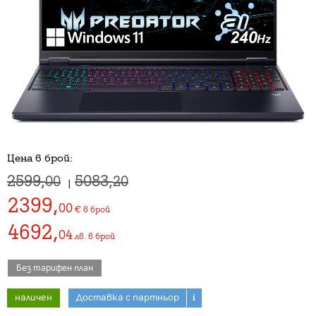
Цена в брой:
2599,
5083,
00
20
|
2399
,
00
€
в брой
4692
,
04
лв.
в брой
Без тарифен план
наличен
Доставка с партньор
i