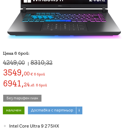
Цена в брой:
4249,
8310,
00
32
|
3549
,
00
€
в брой
6941
,
24
лв.
в брой
Без тарифен план
наличен
Доставка с партньор
i
Intel Core Ultra 9 275HX