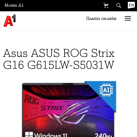
Моят А1
EN
Плати онлайн
Asus ASUS ROG Strix
G16 G615LW-S5031W