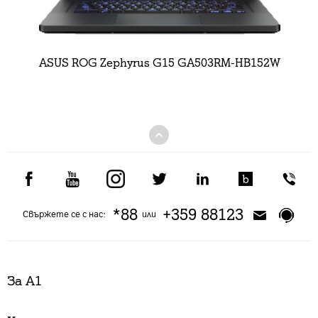
ASUS ROG Zephyrus G15 GA503RM-HB152W
*88
+359 88123
Свържете се с нас:
или
За А1