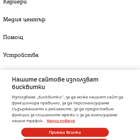
Кариери
Медия център
Помощ
Устройства
Услуги
Нашите сайтове използват
бисквитки
Използваме „бисквитки“, за да може нашият сайт да
A1 Austria
-
A1 Croatia
-
A1 Serbia
-
A1 Belarus
-
функционира правилно, за да персонализираме
A1 Bulgaria
-
A1 Macedonia
-
A1 Slovenia
-
съдържанието и рекламите, за да предоставим
функции за социалните мрежи и за да анализираме
A1 Digital
-
Member of A1 Group
нашия трафик.
Научи повече
Приеми всички
Copyright © 2025 А1 България. | Protected by reCAPTCHA