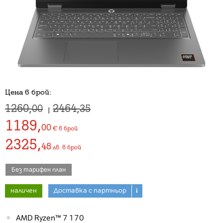
Цена в брой:
1260,
2464,
00
35
|
1189
,
00
€
в брой
2325
,
48
лв.
в брой
Без тарифен план
наличен
Доставка с партньор
i
AMD Ryzen™ 7 170