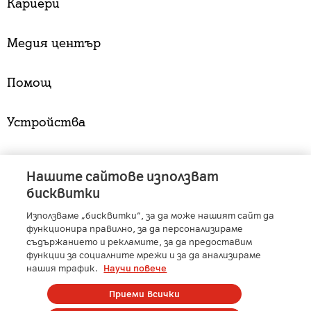
Кариери
Медия център
Помощ
Устройства
Услуги
Нашите сайтове използват
бисквитки
Използваме „бисквитки“, за да може нашият сайт да
A1 Austria
-
A1 Croatia
-
A1 Serbia
-
A1 Belarus
-
функционира правилно, за да персонализираме
A1 Bulgaria
-
A1 Macedonia
-
A1 Slovenia
-
съдържанието и рекламите, за да предоставим
функции за социалните мрежи и за да анализираме
A1 Digital
-
Member of A1 Group
нашия трафик.
Научи повече
Приеми всички
Copyright © 2025 А1 България. | Protected by reCAPTCHA