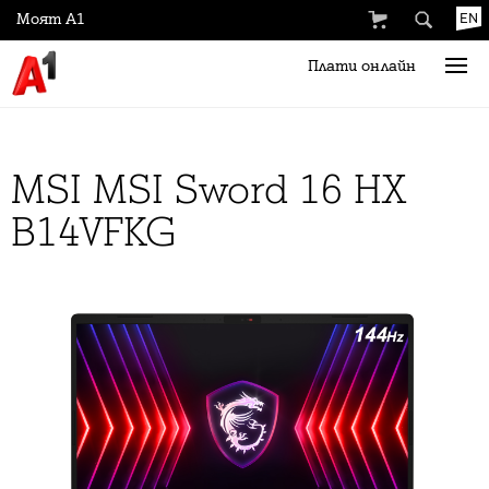
Моят А1
EN
Плати онлайн
MSI MSI Sword 16 HX
B14VFKG