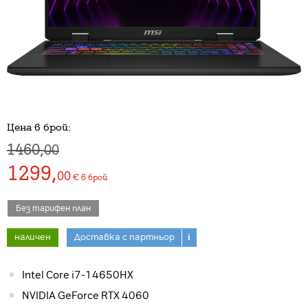
Цена в брой:
1460,
00
1299
,
00
€
в брой
Без тарифен план
наличен
Доставка с партньор
i
Intel Core i7-14650HX
NVIDIA GeForce RTX 4060