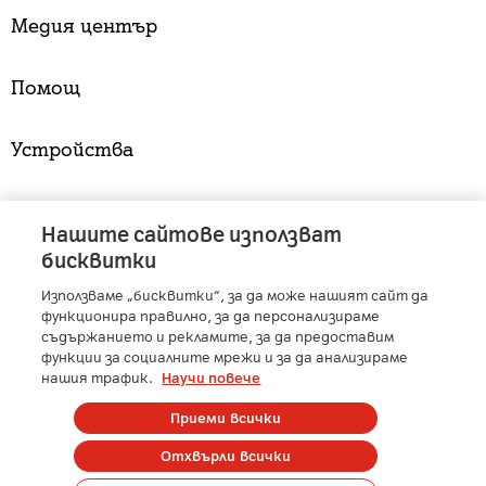
Медия център
Помощ
Устройства
Услуги
Нашите сайтове използват
бисквитки
Използваме „бисквитки“, за да може нашият сайт да
A1 Austria
-
A1 Croatia
-
A1 Serbia
-
A1 Belarus
-
функционира правилно, за да персонализираме
A1 Bulgaria
-
A1 Macedonia
-
A1 Slovenia
-
съдържанието и рекламите, за да предоставим
функции за социалните мрежи и за да анализираме
A1 Digital
-
Member of A1 Group
нашия трафик.
Научи повече
Приеми всички
Copyright © 2025 А1 България. | Protected by reCAPTCHA
Отхвърли всички
Сметка
Контакти
Общи условия
Управление на лични данни