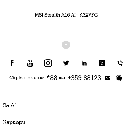
MSI Stealth A16 AI+ A3XVFG
*88
+359 88123
Свържете се с нас:
или
За А1
Кариери