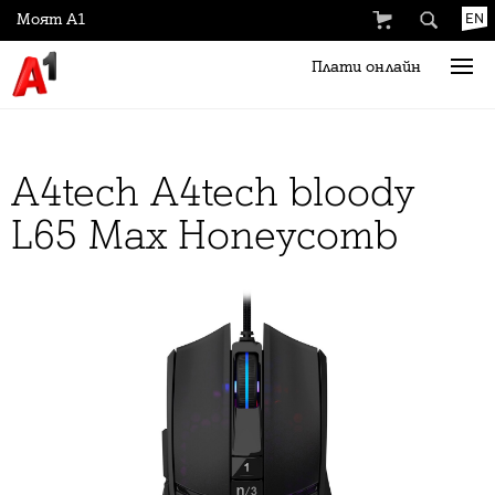
Моят А1
EN
Плати онлайн
A4tech A4tech bloody
L65 Max Honeycomb