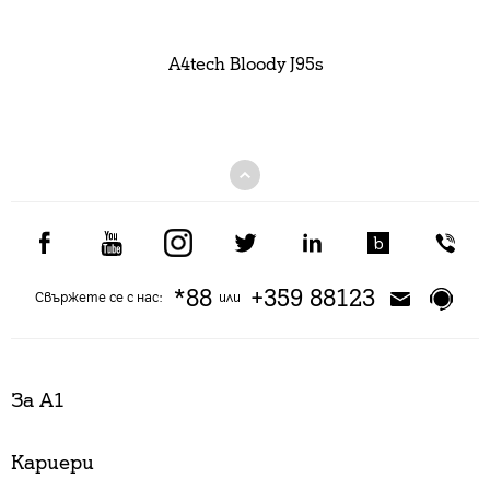
A4tech Bloody J95s
*88
+359 88123
Свържете се с нас:
или
За А1
Кариери