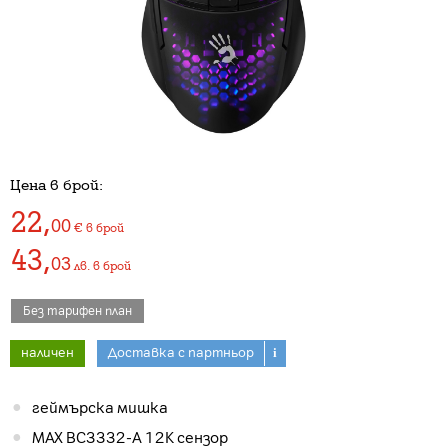
Цена в брой:
22
,
00
€
в брой
43
,
03
лв.
в брой
Без тарифен план
наличен
Доставка с партньор
i
геймърска мишка
MAX BC3332-A 12K сензор