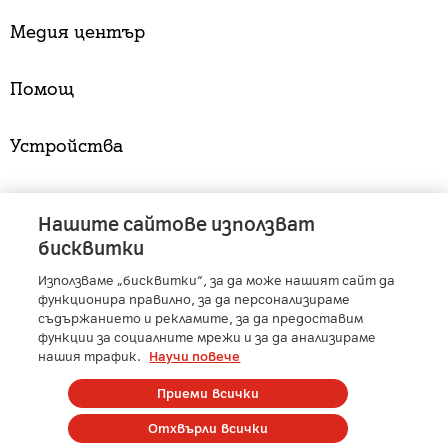
Медия център
Помощ
Устройства
Услуги
Нашите сайтове използват
бисквитки
Използваме „бисквитки“, за да може нашият сайт да
A1 Austria
-
A1 Croatia
-
A1 Serbia
-
A1 Belarus
-
функционира правилно, за да персонализираме
A1 Bulgaria
-
A1 Macedonia
-
A1 Slovenia
-
съдържанието и рекламите, за да предоставим
функции за социалните мрежи и за да анализираме
A1 Digital
-
Member of A1 Group
нашия трафик.
Научи повече
Приеми всички
Copyright © 2025 А1 България. | Protected by reCAPTCHA
Отхвърли всички