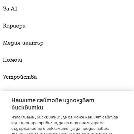
За А1
Кариери
Медия център
Помощ
Устройства
Услуги
Нашите сайтове използват
бисквитки
Използваме „бисквитки“, за да може нашият сайт да
A1 Austria
-
A1 Croatia
-
A1 Serbia
-
A1 Belarus
-
функционира правилно, за да персонализираме
A1 Bulgaria
-
A1 Macedonia
-
A1 Slovenia
-
съдържанието и рекламите, за да предоставим