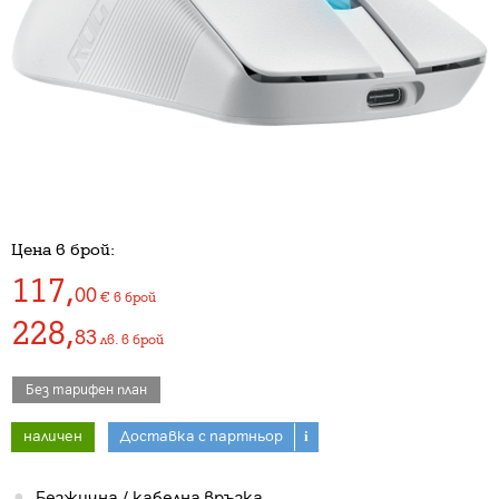
Цена в брой:
117
,
00
€
в брой
228
,
83
лв.
в брой
Без тарифен план
наличен
Доставка с партньор
i
Безжична / кабелна връзка