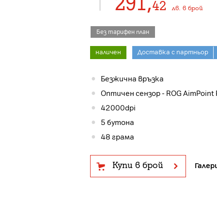
291
,
42
лв.
в брой
Без тарифен план
наличен
Доставка с партньор
Безжична връзка
Оптичен сензор - ROG AimPoint 
42000dpi
5 бутона
48 грама
Купи в брой
Галер