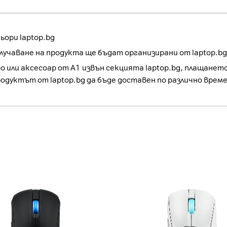
ори laptop.bg
учаване на продукта ще бъдат организирани от laptop.bg
о или аксесоар от А1 извън секцията laptop.bg, плащанет
родуктът от laptop.bg да бъде доставен по различно врем