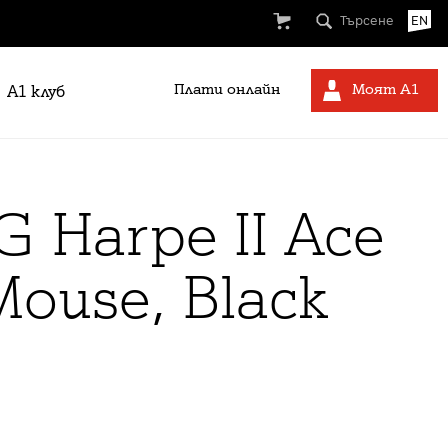
Търсене
EN
Плати онлайн
Моят А1
A1 клуб
 Harpe II Ace
ouse, Black