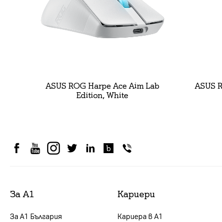
ASUS ROG Harpe Ace Aim Lab
ASUS R
Edition, White
За А1
Кариери
За А1 България
Кариера в А1