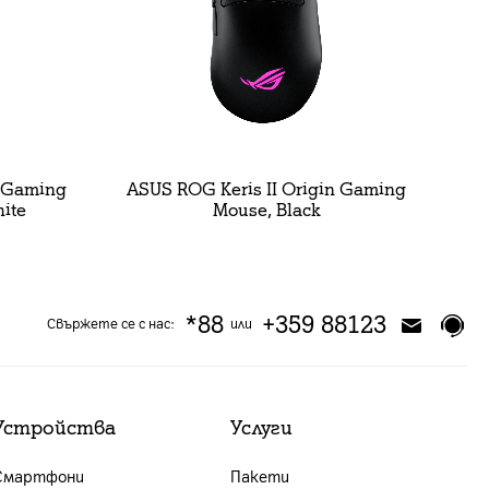
n Gaming
ASUS ROG Keris II Origin Gaming
ite
Mouse, Black
*88
+359 88123
Свържете се с нас:
или
Устройства
Услуги
Смартфони
Пакети