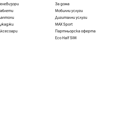
Телевизори
За дома
Таблети
Мобилни услуги
Лаптопи
Дигитални услуги
Джаджи
MAX Sport
Аксесоари
Партньорска оферта
Eco Half SIM