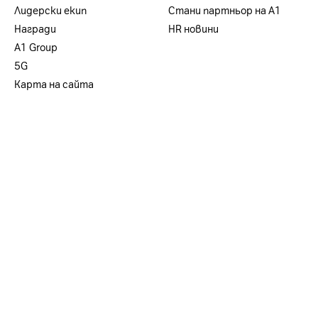
Лидерски екип
Стани партньор на А1
Награди
HR новини
А1 Group
5G
Карта на сайта