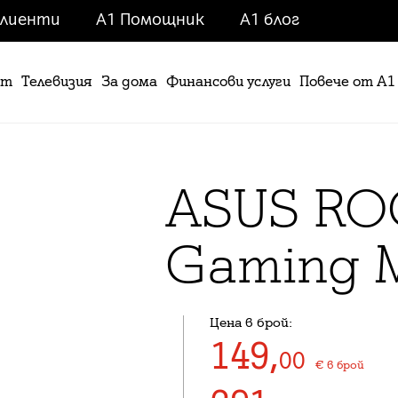
клиенти
A1 Помощник
A1 блог
ет
Телевизия
За дома
Финансови услуги
Повече от А1
ASUS ROG
Gaming M
Цена в брой:
149
,
00
€
в брой