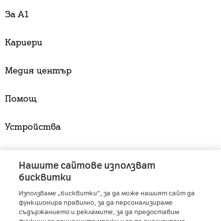
За А1
Кариери
Медия център
Помощ
Устройства
Услуги
Нашите сайтове използват
бисквитки
Използваме „бисквитки“, за да може нашият сайт да
A1 Austria
-
A1 Croatia
-
A1 Serbia
-
A1 Belarus
-
функционира правилно, за да персонализираме
A1 Bulgaria
-
A1 Macedonia
-
A1 Slovenia
-
съдържанието и рекламите, за да предоставим