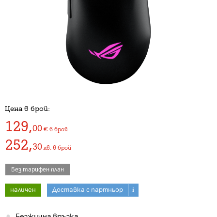
Цена в брой:
129
,
00
€
в брой
252
,
30
лв.
в брой
Без тарифен план
наличен
Доставка с партньор
i
Безжична връзка