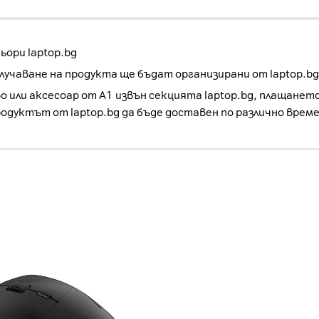
ори laptop.bg
учаване на продукта ще бъдат организирани от laptop.bg
о или аксесоар от А1 извън секцията laptop.bg, плащанет
родуктът от laptop.bg да бъде доставен по различно врем