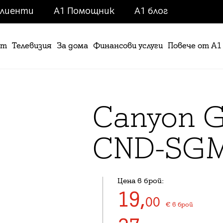
клиенти
A1 Помощник
A1 блог
ет
Телевизия
За дома
Финансови услуги
Повече от А1
Canyon G
CND-SG
Цена в брой:
19
,
00
€
в брой