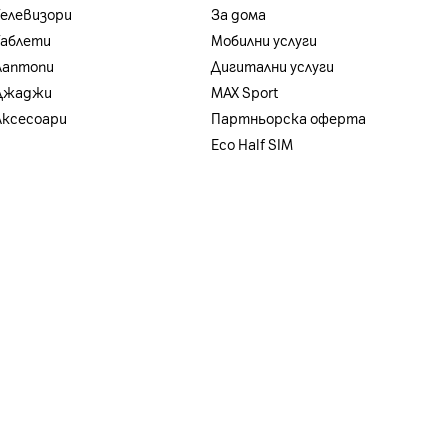
Телевизори
За дома
Таблети
Мобилни услуги
Лаптопи
Дигитални услуги
Джаджи
MAX Sport
Аксесоари
Партньорска оферта
Eco Half SIM