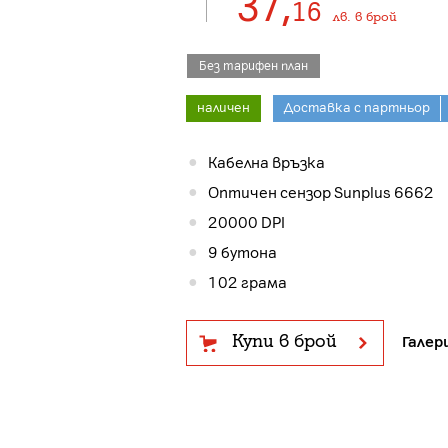
37
,
16
лв.
в брой
Без тарифен план
наличен
Доставка с партньор
Кабелна връзка
Оптичен сензор Sunplus 6662
20000 DPI
9 бутона
102 грама
Купи в брой
Галер