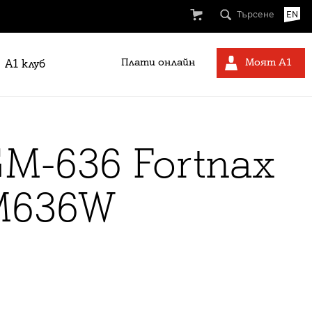
Търсене
EN
Плати онлайн
Моят А1
A1 клуб
M-636 Fortnax
M636W