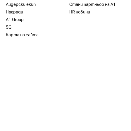
Лидерски екип
Стани партньор на А1
Награди
HR новини
А1 Group
5G
Карта на сайта