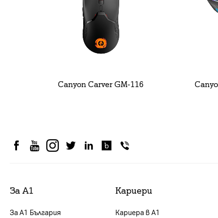
Canyon Carver GM-116
Canyo
За А1
Кариери
За А1 България
Кариера в А1