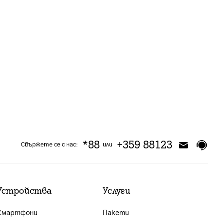
*88
+359 88123
Свържете се с нас:
или
Устройства
Услуги
Смартфони
Пакети