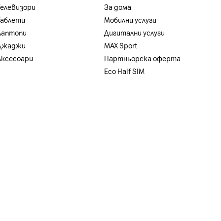
Телевизори
За дома
Таблети
Мобилни услуги
Лаптопи
Дигитални услуги
Джаджи
MAX Sport
Аксесоари
Партньорска оферта
Eco Half SIM