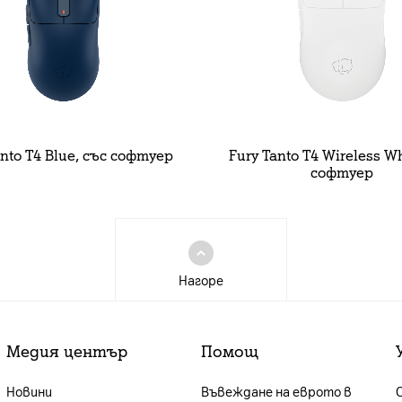
anto T4 Blue, със софтуер
Fury Tanto T4 Wireless Wh
софтуер
Нагоре
Медия център
Помощ
Новини
Въвеждане на еврото в