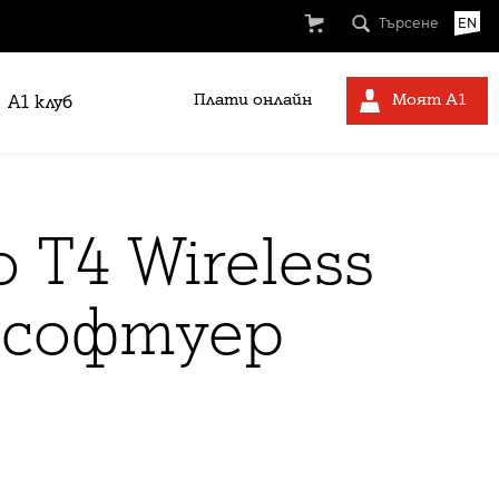
Търсене
EN
Плати онлайн
Моят А1
A1 клуб
o T4 Wireless
с софтуер