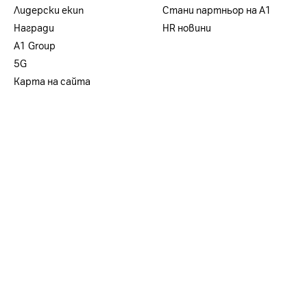
Лидерски екип
Стани партньор на А1
Награди
HR новини
А1 Group
5G
Карта на сайта