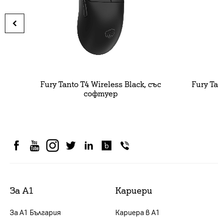
Fury Tanto T4 Wireless Black, със
Fury T
софтуер
За А1
Кариери
За А1 България
Кариера в А1