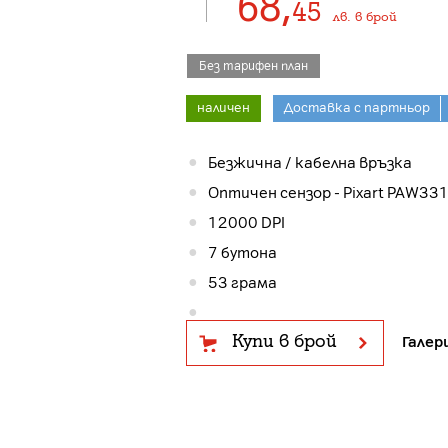
68
,
45
лв.
в брой
Без тарифен план
наличен
Доставка с партньор
Безжична / кабелна връзка
Оптичен сензор - Pixart PAW33
12000 DPI
7 бутона
53 грама
Купи в брой
Галер