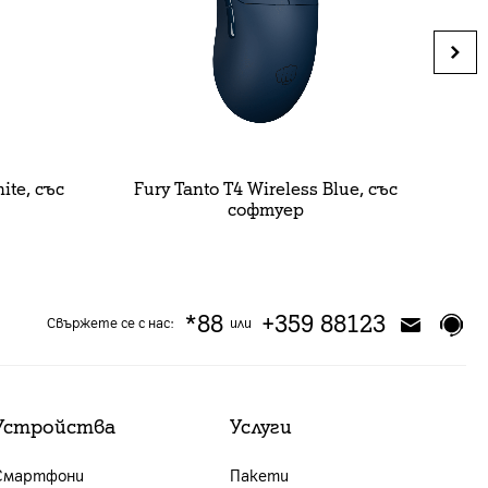
ite, със
Fury Tanto T4 Wireless Blue, със
Fu
софтуер
*88
+359 88123
Свържете се с нас:
или
Устройства
Услуги
Смартфони
Пакети