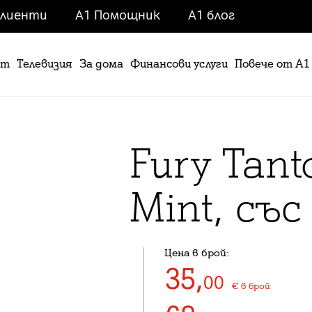
клиенти
A1 Помощник
A1 блог
ет
Телевизия
За дома
Финансови услуги
Повече от А1
Fury Tant
Mint, съ
Цена в брой:
35
,
00
€
в брой