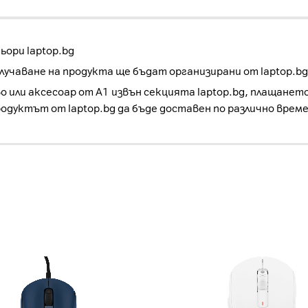
ори laptop.bg
учаване на продукта ще бъдат организирани от laptop.bg
о или аксесоар от А1 извън секцията laptop.bg, плащанет
родуктът от laptop.bg да бъде доставен по различно врем