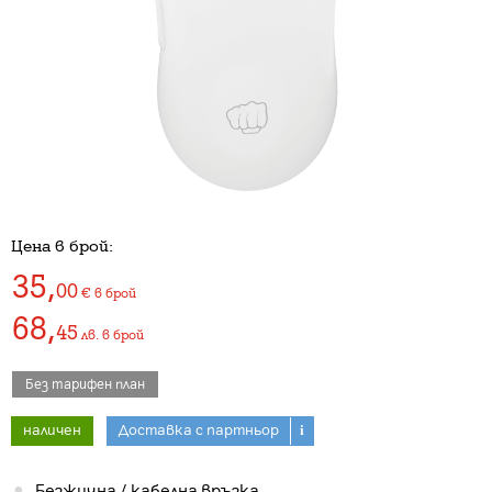
Цена в брой:
35
,
00
€
в брой
68
,
45
лв.
в брой
Без тарифен план
наличен
Доставка с партньор
i
Безжична / кабелна връзка