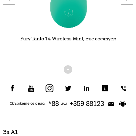
Fury Tanto T4 Wireless Mint, със софтуер
*88
+359 88123
Свържете се с нас:
или
За А1