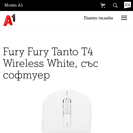
Моят А1
EN
Плати онлайн
Fury Fury Tanto T4
Wireless White, със
софтуер