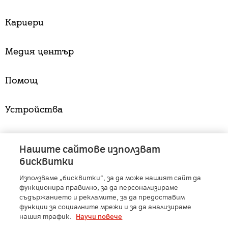
Кариери
Медия център
Помощ
Устройства
Услуги
Нашите сайтове използват
бисквитки
Използваме „бисквитки“, за да може нашият сайт да
A1 Austria
-
A1 Croatia
-
A1 Serbia
-
A1 Belarus
-
функционира правилно, за да персонализираме
A1 Bulgaria
-
A1 Macedonia
-
A1 Slovenia
-
съдържанието и рекламите, за да предоставим
функции за социалните мрежи и за да анализираме
A1 Digital
-
Member of A1 Group
нашия трафик.
Научи повече