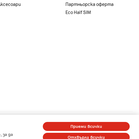
Аксесоари
Партньорска оферта
Eco Half SIM
a
-
A1 Digital
-
Member of A1 Group
Приеми всички
 за да
Отхвърли всички