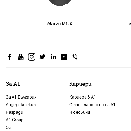
Marvo M655
За А1
Кариери
За А1 България
Кариера в А1
Лидерски екип
Стани партньор на А1
Награди
HR новини
А1 Group
5G