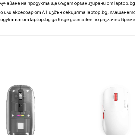
учаване на продукта ще бъдат организирани от laptop.bg
о или аксесоар от А1 извън секцията laptop.bg, плащанет
родуктът от laptop.bg да бъде доставен по различно врем