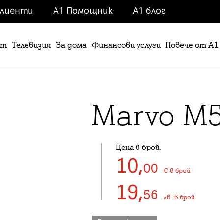
клиенти
A1 Помощник
A1 блог
ет
Телевизия
За дома
Финансови услуги
Повече от А1
Marvo M5
Цена в брой:
10
,
00
€
в брой
19
,
56
лв.
в брой