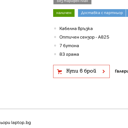
Без тарифен план
наличен
Доставка с партньор
Кабелна връзка
Оптичен сензор - A825
7 бутона
83 грама
Купи в брой
Галер
ори laptop.bg