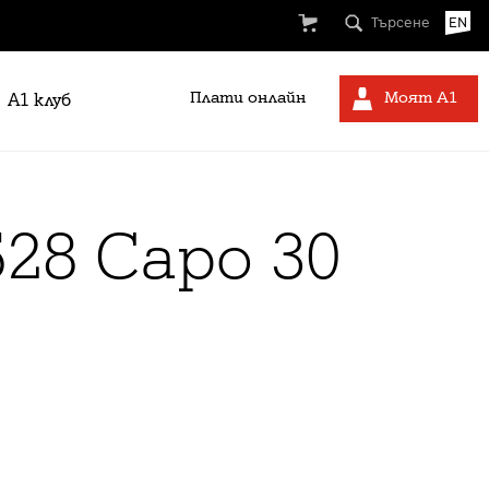
Търсене
EN
Плати онлайн
Моят А1
A1 клуб
28 Capo 30