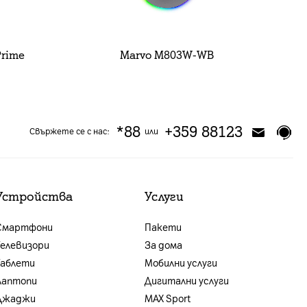
rime
Marvo M803W-WB
*88
+359 88123
Свържете се с нас:
или
Устройства
Услуги
Смартфони
Пакети
Телевизори
За дома
Таблети
Мобилни услуги
Лаптопи
Дигитални услуги
Джаджи
MAX Sport