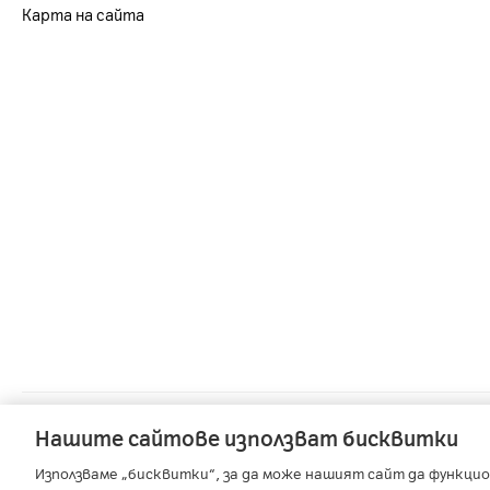
Карта на сайта
A1 Austria
-
A1 Croatia
-
A1 Serbia
Нашите сайтове използват бисквитки
Използваме „бисквитки“, за да може нашият сайт да функцио