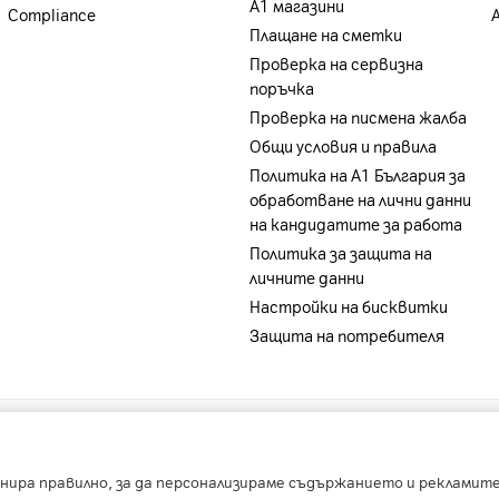
А1 магазини
Compliance
Плащане на сметки
Проверка на сервизна
поръчка
Проверка на писмена жалба
Общи условия и правила
Политика на A1 България за
обработване на лични данни
на кандидатите за работа
Политика за защита на
личните данни
Настройки на бисквитки
Защита на потребителя
-
A1 Belarus
-
A1 Bulgaria
-
A1 Macedonia
-
A1 Sloveni
нира правилно, за да персонализираме съдържанието и рекламите,
Copyright © 2025 А1 България. | Protected by reCAPTCHA