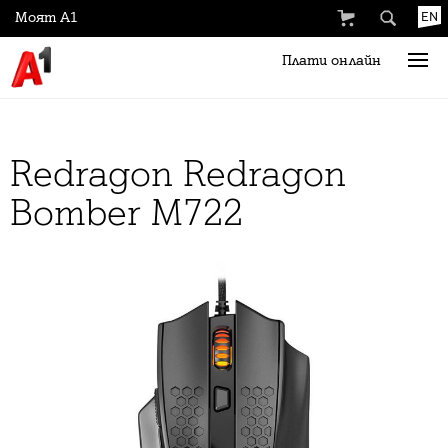
Моят А1
EN
Плати онлайн
Redragon Redragon
Bomber M722