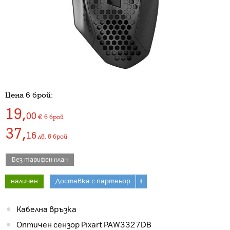
Цена в брой:
19
,
00
€
в брой
37
,
16
лв.
в брой
Без тарифен план
наличен
Доставка с партньор
i
Кабелна връзка
Оптичен сензор Pixart PAW3327DB