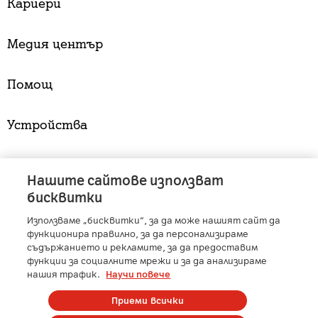
Кариери
Медия център
Помощ
Устройства
Услуги
Нашите сайтове използват
бисквитки
Използваме „бисквитки“, за да може нашият сайт да
A1 Austria
-
A1 Croatia
-
A1 Serbia
-
A1 Belarus
-
функционира правилно, за да персонализираме
A1 Bulgaria
-
A1 Macedonia
-
A1 Slovenia
-
съдържанието и рекламите, за да предоставим
функции за социалните мрежи и за да анализираме
A1 Digital
-
Member of A1 Group
нашия трафик.
Научи повече
Приеми всички
Copyright © 2025 А1 България. | Protected by reCAPTCHA