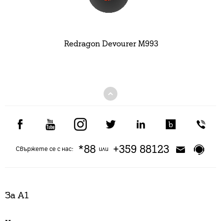
Redragon Devourer M993
*88
+359 88123
Свържете се с нас:
или
За А1