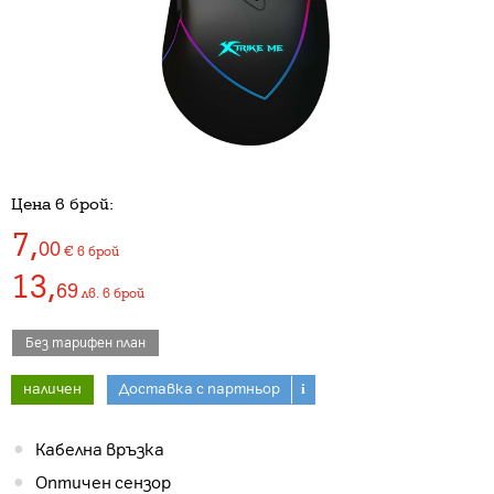
Цена в брой:
7
,
00
€
в брой
13
,
69
лв.
в брой
Без тарифен план
наличен
Доставка с партньор
i
Кабелна връзка
Оптичен сензор