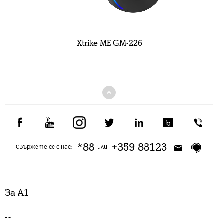
Xtrike ME GM-226
*88
+359 88123
Свържете се с нас:
или
За А1