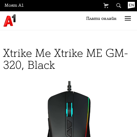
Моят А1
EN
Плати онлайн
Xtrike Me Xtrike ME GM-
320, Black