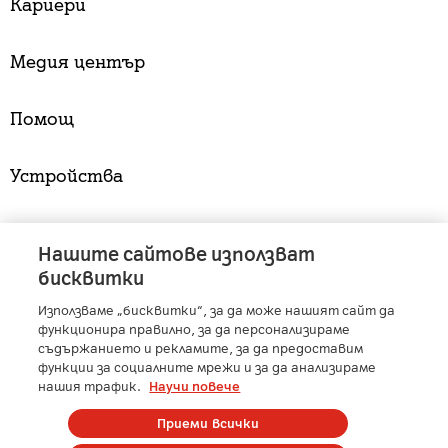
Кариери
Медия център
Помощ
Устройства
Услуги
Нашите сайтове използват
бисквитки
Използваме „бисквитки“, за да може нашият сайт да
A1 Austria
-
A1 Croatia
-
A1 Serbia
-
A1 Belarus
-
функционира правилно, за да персонализираме
A1 Bulgaria
-
A1 Macedonia
-
A1 Slovenia
-
съдържанието и рекламите, за да предоставим
функции за социалните мрежи и за да анализираме
A1 Digital
-
Member of A1 Group
нашия трафик.
Научи повече
Приеми всички
Copyright © 2025 А1 България. | Protected by reCAPTCHA