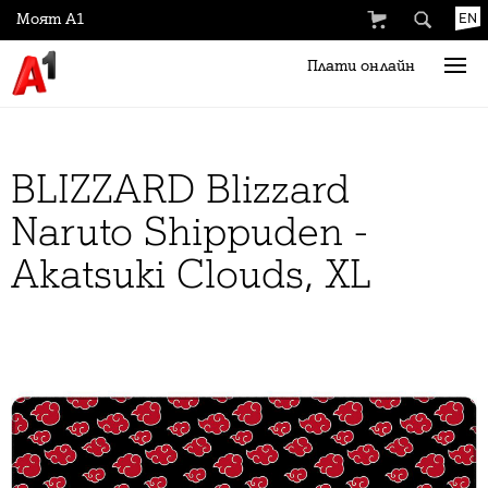
Моят А1
EN
Плати онлайн
BLIZZARD Blizzard
Naruto Shippuden -
Akatsuki Clouds, XL