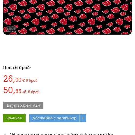
Цена в брой:
26
,
00
€
в брой
50
,
85
лв.
в брой
Без тарифен план
наличен
Доставка с партньор
i
Официално лицензирани геймърски подложки