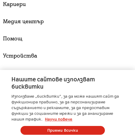
Кариери
Медия център
Помощ
Устройства
Услуги
Нашите сайтове използват
бисквитки
Използваме „бисквитки“, за да може нашият сайт да
A1 Austria
-
A1 Croatia
-
A1 Serbia
-
A1 Belarus
-
функционира правилно, за да персонализираме
A1 Bulgaria
-
A1 Macedonia
-
A1 Slovenia
-
съдържанието и рекламите, за да предоставим
функции за социалните мрежи и за да анализираме
A1 Digital
-
Member of A1 Group
нашия трафик.
Научи повече
Приеми всички
Copyright © 2025 А1 България. | Protected by reCAPTCHA