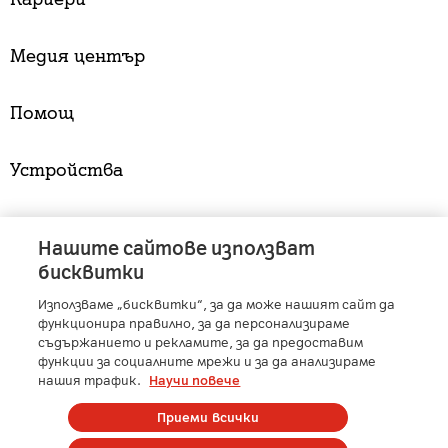
Медия център
Помощ
Устройства
Услуги
Нашите сайтове използват
бисквитки
Използваме „бисквитки“, за да може нашият сайт да
A1 Austria
-
A1 Croatia
-
A1 Serbia
-
A1 Belarus
-
функционира правилно, за да персонализираме
A1 Bulgaria
-
A1 Macedonia
-
A1 Slovenia
-
съдържанието и рекламите, за да предоставим
функции за социалните мрежи и за да анализираме
A1 Digital
-
Member of A1 Group
нашия трафик.
Научи повече
Приеми всички
Copyright © 2025 А1 България. | Protected by reCAPTCHA