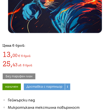
Цена в брой:
13
,
00
€
в брой
25
,
43
лв.
в брой
Без тарифен план
наличен
Доставка с партньор
i
Геймърски пад
Микротъкана текстилна повърхност