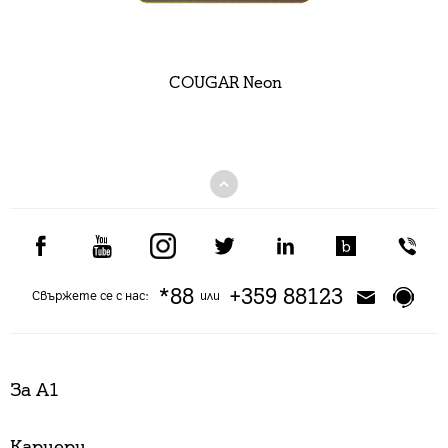
COUGAR Neon
*88
+359 88123
Свържете се с нас:
или
За А1
Кариери