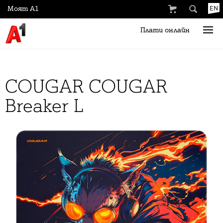
Моят А1
EN
Плати онлайн
COUGAR COUGAR
Breaker L