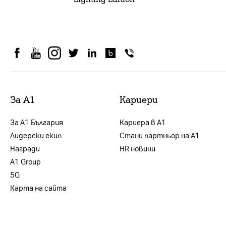
За А1
Кариери
За А1 България
Кариера в А1
Лидерски екип
Стани партньор на А1
Награди
HR новини
А1 Group
5G
Карта на сайта