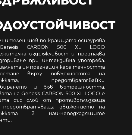
ЗДРЪЖЛИВОСТ
ОДОУСТОЙЧИВОСТ
лнителен шев по краищата осигурява
Genesis CARBON 500 XL LOGO
лежителна издръжливост и предпазва
зтриване при интензивна употреба.
иалната импрегнация кара течността
остане върху повърхността на
ложката, предотвратявайки
рбирането и във вътрешността.
вата на Genesis CARBON 500 XL LOGO е
ита със слой от противоплъзгаща
, предотвратяваща движението на
ложката в най-неподходящите
нти.