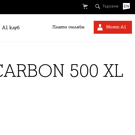
Търсене
EN
Плати онлайн
Моят А1
A1 клуб
CARBON 500 XL