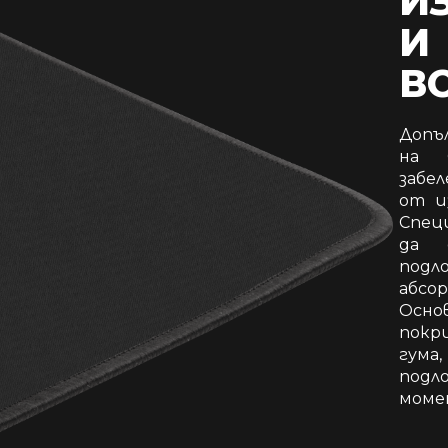
И
И
В
Допъ
на 
забе
от и
Спец
да 
под
абсо
Осно
покр
гума
под
моме