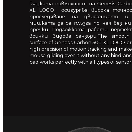
Гладката повърхност на Genesis Carb
XL LOGO осигурява висока точно
проследяване на движението и
мишката да се плъзга по нея без ни
пречки. Подложката работи перфек
всички видове сензори.The smooth 
surface of Genesis Carbon 500 XL LOGO pr
high precision of motion tracking and make
mouse gliding over it without any hindranc
pad works perfectly with all types of sensor