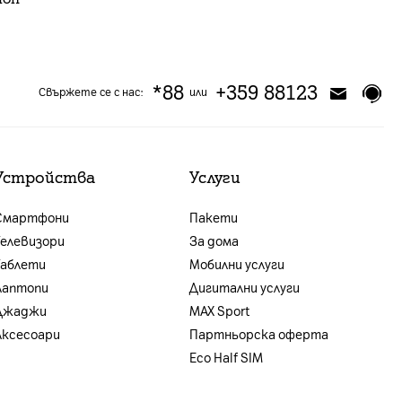
*88
+359 88123
Свържете се с нас:
или
Устройства
Услуги
Смартфони
Пакети
Телевизори
За дома
Таблети
Мобилни услуги
Лаптопи
Дигитални услуги
Джаджи
MAX Sport
Аксесоари
Партньорска оферта
Eco Half SIM