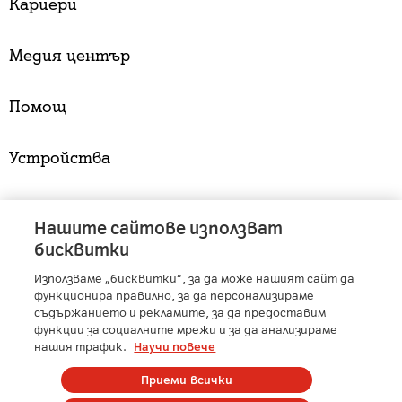
Кариери
Медия център
Помощ
Устройства
Услуги
Нашите сайтове използват
бисквитки
Използваме „бисквитки“, за да може нашият сайт да
A1 Austria
-
A1 Croatia
-
A1 Serbia
-
A1 Belarus
-
функционира правилно, за да персонализираме
A1 Bulgaria
-
A1 Macedonia
-
A1 Slovenia
-
съдържанието и рекламите, за да предоставим
функции за социалните мрежи и за да анализираме
A1 Digital
-
Member of A1 Group
нашия трафик.
Научи повече
Приеми всички
Copyright © 2025 А1 България. | Protected by reCAPTCHA