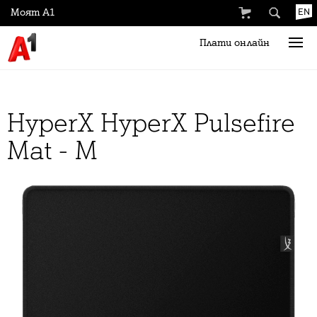
Моят А1
EN
Плати онлайн
HyperX HyperX Pulsefire
Mat - M