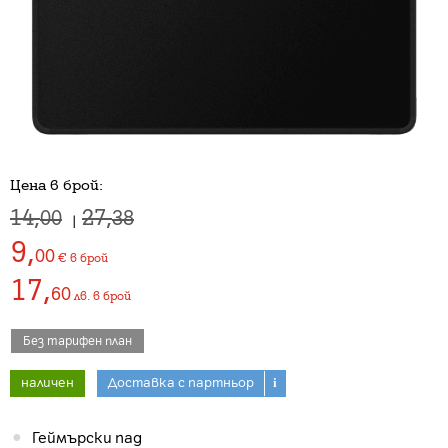
Цена в брой:
14,
27,
00
38
|
9
,
00
€
в брой
17
,
60
лв.
в брой
Без тарифен план
наличен
Доставка с партньор
i
Геймърски пад