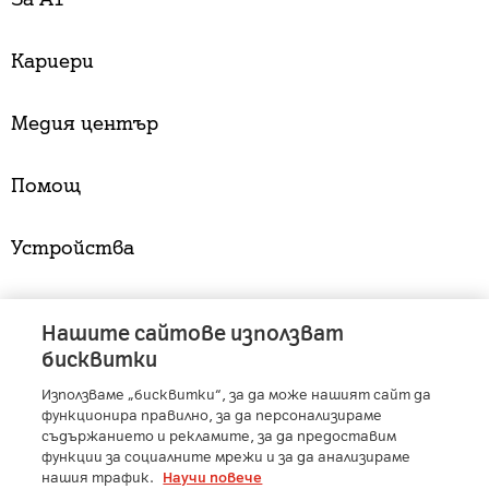
Кариери
Медия център
Помощ
Устройства
Услуги
Нашите сайтове използват
бисквитки
Използваме „бисквитки“, за да може нашият сайт да
A1 Austria
-
A1 Croatia
-
A1 Serbia
-
A1 Belarus
-
функционира правилно, за да персонализираме
A1 Bulgaria
-
A1 Macedonia
-
A1 Slovenia
-
съдържанието и рекламите, за да предоставим
A1 Digital
-
Member of A1 Group
функции за социалните мрежи и за да анализираме
нашия трафик.
Научи повече