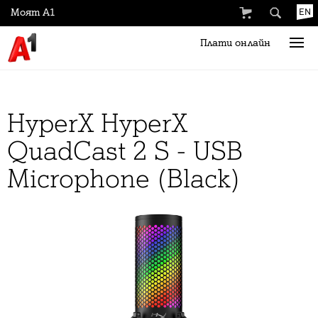
Моят А1
EN
Плати онлайн
HyperX HyperX
QuadCast 2 S - USB
Microphone (Black)