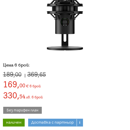
Цена в брой:
189,
369,
00
65
|
169
,
00
€
в брой
330
,
54
лв.
в брой
Без тарифен план
наличен
Доставка с партньор
i