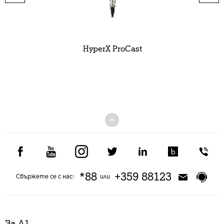
HyperX ProCast
*88
+359 88123
Свържете се с нас:
или
За А1