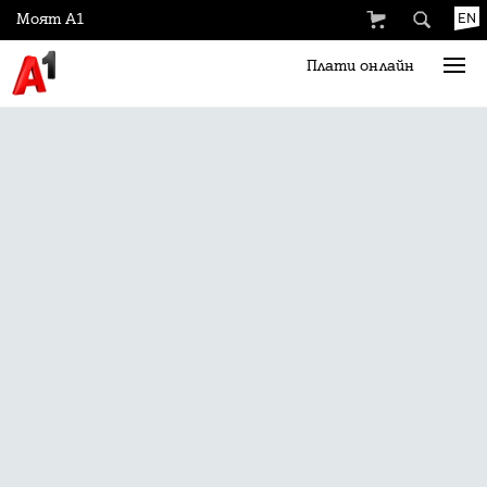
Моят А1
EN
Плати онлайн