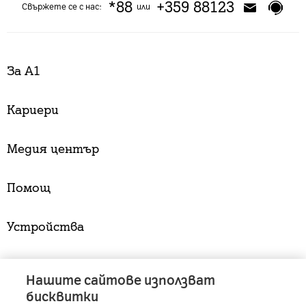
*88
+359 88123
Свържете се с нас:
или
За А1
Кариери
Медия център
Помощ
Устройства
Услуги
Нашите сайтове използват
бисквитки