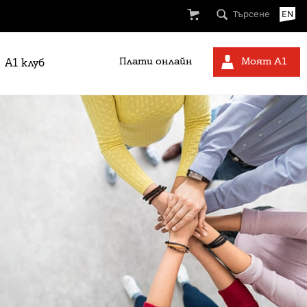
Търсене
EN
Плати онлайн
Моят А1
A1 клуб