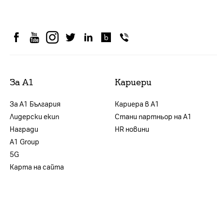
За А1
Кариери
За А1 България
Кариера в А1
Лидерски екип
Стани партньор на А1
Награди
HR новини
А1 Group
5G
Карта на сайта