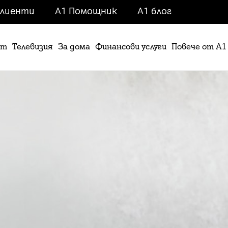
клиенти
A1 Помощник
A1 блог
ет
Телевизия
За дома
Финансови услуги
Повече от А1