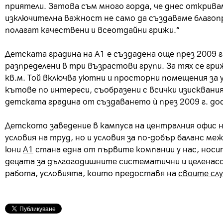
приятели. Затова съм много горда, че днес открива
изключителна важност не само да създаваме благопр
полагат качествени и всеотдайни грижи.“
Детската градина на А1 е създадена още през 2009 
разпределени в три възрастови групи. За тях се гр
кв.м. Той включва уютни и просторни помещения за у
кътове по интереси, съобразени с всички изискван
детската градина от създаването ѝ през 2009 г. дос
Детското заведение в кампуса на централния офис н
условия на труд, но и условия за по-добър баланс м
юни
А1
стана една от първите компании у нас, нос
децата
за дългогодишните систематични и целенасоч
работа, условията, които предоставя на
своите сл