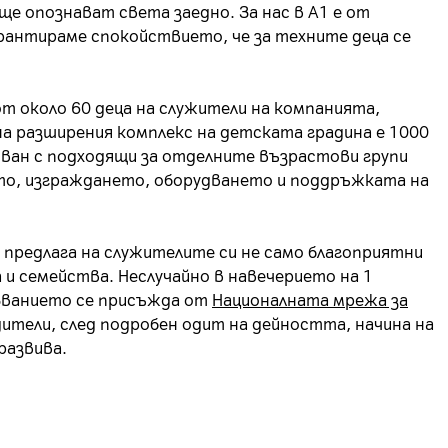
ще опознават света заедно. За нас в А1 е от
арантираме спокойствието, че за техните деца се
от около 60 деца на служители на компанията,
на разширения комплекс на детската градина е 1000
рудван с подходящи за отделните възрастови групи
ето, изграждането, оборудването и поддръжката на
 предлага на служителите си не само благоприятни
а и семейства. Неслучайно в навечерието на 1
 Званието се присъжда от
Националната мрежа за
дители, след подробен одит на дейността, начина на
развива.