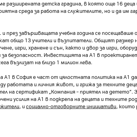
ме разширената детска градина, в която още 16 деца 
иятна среда за работа на служителите, но и да им г
г. и през завършващата учебна година се посещаваше 
ижат общо 13 учители и възпитатели. Общият размер 
чене, игри, хранене и сън, както и двор за игри, обо
ия за безопасност. Инвестицията на А1 в проектиран
ега възлизат на близо 1 милион лева.
а А1 в София е част от цялостната политика на А1 да
ежду работата и личния живот, и грижа за техните дец
ител на сертификат „Компания – приятел на детето“.
ени усилия на А1 в подкрепа на децата и техните ро
ужители
, и
социално-отговорните инициативи
, които 