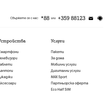
*88
+359 88123
Свържете се с нас:
или
Устройства
Услуги
Смартфони
Пакети
Телевизори
За дома
Таблети
Мобилни услуги
Лаптопи
Дигитални услуги
Джаджи
MAX Sport
Аксесоари
Партньорска оферта
Eco Half SIM