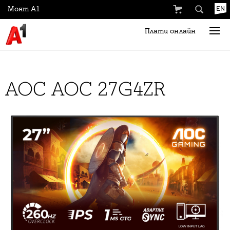
Моят А1
EN
Плати онлайн
AOC AOC 27G4ZR