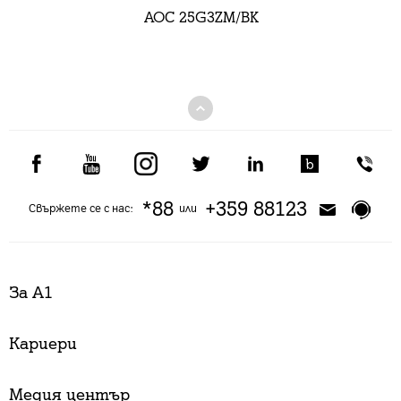
AOC 25G3ZM/BK
*88
+359 88123
Свържете се с нас:
или
За А1
Кариери
Медия център