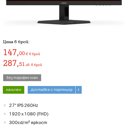
Цена в брой:
147
,
00
€
в брой
287
,
51
лв.
в брой
Без тарифен план
наличен
Доставка с партньор
i
27" IPS 260Hz
1920 x 1080 (FHD)
300cd/m² яркост