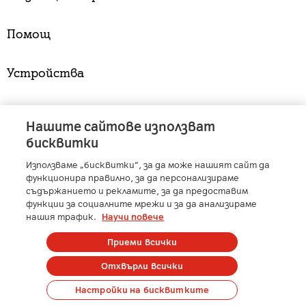
Помощ
Устройства
Услуги
Нашите сайтове използват
бисквитки
Използваме „бисквитки“, за да може нашият сайт да
A1 Austria
-
A1 Croatia
-
A1 Serbia
-
A1 Belarus
-
функционира правилно, за да персонализираме
A1 Bulgaria
-
A1 Macedonia
-
A1 Slovenia
-
съдържанието и рекламите, за да предоставим
функции за социалните мрежи и за да анализираме
A1 Digital
-
Member of A1 Group
нашия трафик.
Научи повече
Приеми всички
Copyright © 2025 А1 България. | Protected by reCAPTCHA
Отхвърли всички
Сметка
Контакти
Общи условия
Управление на лични данни
Настройки на бисквитките
Карти на покритие
Профилактики и аварии