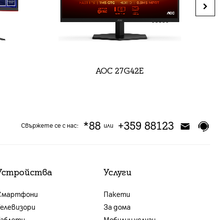
AOC 27G42E
*88
+359 88123
Свържете се с нас:
или
Устройства
Услуги
Смартфони
Пакети
Телевизори
За дома