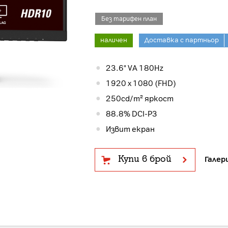
Без тарифен план
наличен
Доставка с партньор
23.6" VA 180Hz
1920 x 1080 (FHD)
250cd/m² яркост
88.8% DCI-P3
Извит екран
Купи в брой
Галер