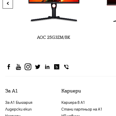
AOC 25G3ZM/BK
За А1
Кариери
За А1 България
Кариера в А1
Лидерски екип
Стани партньор на А1