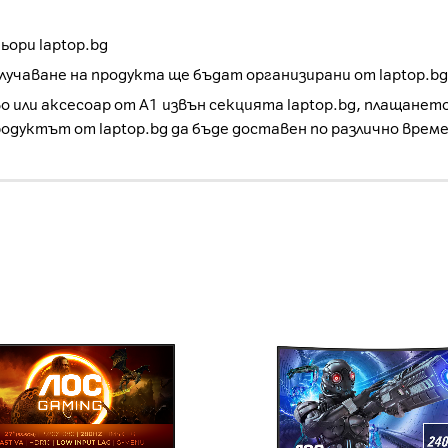
ори laptop.bg
учаване на продукта ще бъдат организирани от laptop.bg
о или аксесоар от А1 извън секцията laptop.bg, плащанет
родуктът от laptop.bg да бъде доставен по различно врем