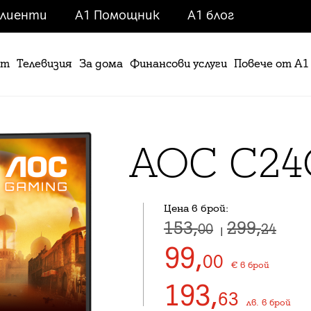
клиенти
A1 Помощник
A1 блог
ет
Телевизия
За дома
Финансови услуги
Повече от А1
AOC C24
Цена в брой:
153,
299,
00
24
|
99
,
00
€
в брой
193
,
63
лв.
в брой