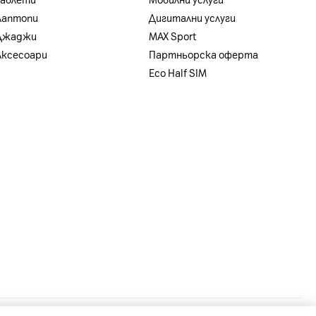
Таблети
Мобилни услуги
Лаптопи
Дигитални услуги
Джаджи
MAX Sport
Аксесоари
Партньорска оферта
Eco Half SIM