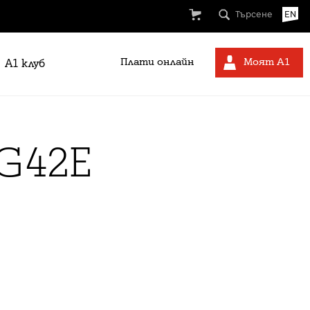
Търсене
EN
Плати онлайн
Моят А1
A1 клуб
G42E