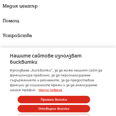
Медия център
Помощ
Устройства
Услуги
Нашите сайтове използват
бисквитки
Използваме „бисквитки“, за да може нашият сайт да
A1 Austria
-
A1 Croatia
-
A1 Serbia
-
A1 Belarus
-
функционира правилно, за да персонализираме
A1 Bulgaria
-
A1 Macedonia
-
A1 Slovenia
-
съдържанието и рекламите, за да предоставим
функции за социалните мрежи и за да анализираме
A1 Digital
-
Member of A1 Group
нашия трафик.
Научи повече
Приеми всички
Copyright © 2025 А1 България. | Protected by reCAPTCHA
Отхвърли всички
Сметка
Контакти
Общи условия
Управление на лични данни