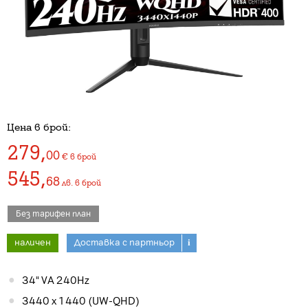
Цена в брой:
279
,
00
€
в брой
545
,
68
лв.
в брой
Без тарифен план
наличен
Доставка с партньор
i
34" VA 240Hz
3440 x 1440 (UW-QHD)