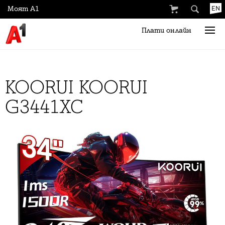
Моят А1
EN
Плати онлайн
KOORUI KOORUI
G3441XC