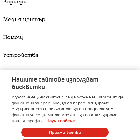
Кариери
Медия център
Помощ
Устройства
Услуги
Нашите сайтове използват
бисквитки
Използваме „бисквитки“, за да може нашият сайт да
A1 Austria
-
A1 Croatia
-
A1 Serbia
-
A1 Belarus
-
функционира правилно, за да персонализираме
A1 Bulgaria
-
A1 Macedonia
-
A1 Slovenia
-
съдържанието и рекламите, за да предоставим
функции за социалните мрежи и за да анализираме
A1 Digital
-
Member of A1 Group
нашия трафик.
Научи повече
Приеми всички
Copyright © 2025 А1 България. | Protected by reCAPTCHA