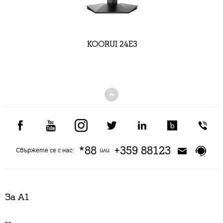
KOORUI 24E3
*88
+359 88123
Свържете се с нас:
или
За А1