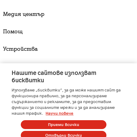
Медия център
Помощ
Устройства
Услуги
Нашите сайтове използват
бисквитки
Използваме „бисквитки“, за да може нашият сайт да
A1 Austria
-
A1 Croatia
-
A1 Serbia
-
A1 Belarus
-
функционира правилно, за да персонализираме
A1 Bulgaria
-
A1 Macedonia
-
A1 Slovenia
-
съдържанието и рекламите, за да предоставим
A1 Digital
-
Member of A1 Group
функции за социалните мрежи и за да анализираме
нашия трафик.
Научи повече
Приеми всички
Copyright © 2025 А1 България. | Protected by reCAPTCHA
Отхвърли всички