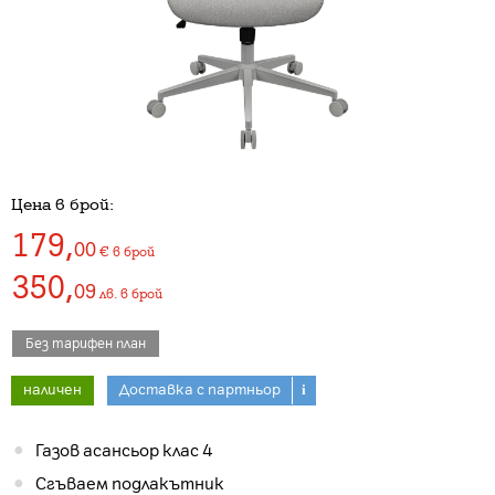
Цена в брой:
179
,
00
€
в брой
350
,
09
лв.
в брой
Без тарифен план
наличен
Доставка с партньор
i
Газов асансьор клас 4
Сгъваем подлакътник