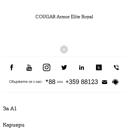
COUGAR Armor Elite Royal
*88
+359 88123
Свържете се с нас:
или
За А1
Кариери