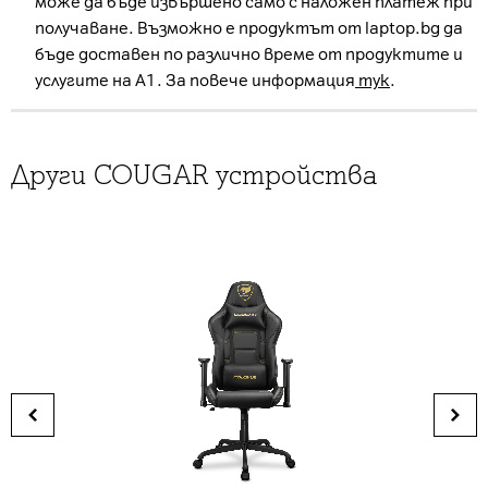
може да бъде извършено само с наложен платеж при
получаване. Възможно е продуктът от laptop.bg да
бъде доставен по различно време от продуктите и
услугите на А1. За повече информация
тук
.
Други COUGAR устройства