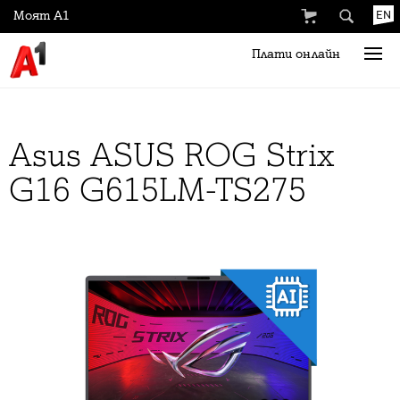
Моят А1
EN
Плати онлайн
Asus ASUS ROG Strix
G16 G615LM-TS275