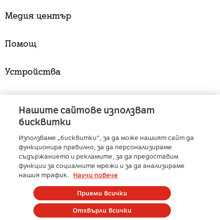
Медия център
Помощ
Устройства
Услуги
Нашите сайтове използват
бисквитки
Използваме „бисквитки“, за да може нашият сайт да
A1 Austria
-
A1 Croatia
-
A1 Serbia
-
A1 Belarus
-
функционира правилно, за да персонализираме
A1 Bulgaria
-
A1 Macedonia
-
A1 Slovenia
-
съдържанието и рекламите, за да предоставим
функции за социалните мрежи и за да анализираме
A1 Digital
-
Member of A1 Group
нашия трафик.
Научи повече
Приеми всички
Copyright © 2025 А1 България. | Protected by reCAPTCHA
Отхвърли всички