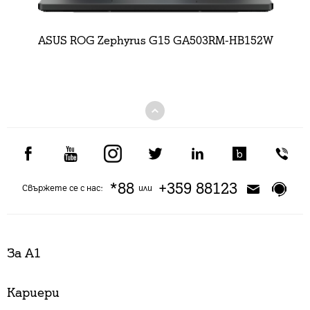
ASUS ROG Zephyrus G15 GA503RM-HB152W
*88
+359 88123
Свържете се с нас:
или
За А1
Кариери