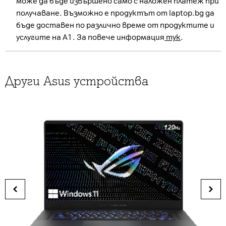
може да бъде извършено само с наложен платеж при
получаване. Възможно е продуктът от laptop.bg да
бъде доставен по различно време от продуктите и
услугите на А1. За повече информация
тук
.
Други Asus устройства