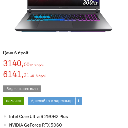
Цена в брой:
3140
,
00
€
в брой
6141
,
31
лв.
в брой
Без тарифен план
наличен
Доставка с партньор
i
Intel Core Ultra 9 290HX Plus
NVIDIA GeForce RTX 5060