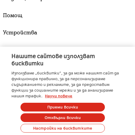
Помощ
Устройства
Услуги
Нашите сайтове използват
бисквитки
Използваме „бисквитки“, за да може нашият сайт да
A1 Austria
-
A1 Croatia
-
A1 Serbia
-
A1 Belarus
-
функционира правилно, за да персонализираме
A1 Bulgaria
-
A1 Macedonia
-
A1 Slovenia
-
съдържанието и рекламите, за да предоставим
функции за социалните мрежи и за да анализираме
A1 Digital
-
Member of A1 Group
нашия трафик.
Научи повече
Приеми всички
Copyright © 2025 А1 България. | Protected by reCAPTCHA
Отхвърли всички
Сметка
Контакти
Общи условия
Управление на лични данни
Настройки на бисквитките
Карти на покритие
Профилактики и аварии