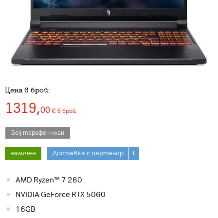
Цена в брой:
1319
,
00
€
в брой
Без тарифен план
наличен
Доставка с партньор
i
AMD Ryzen™ 7 260
NVIDIA GeForce RTX 5060
16GB