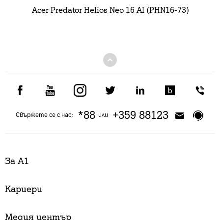
Acer Predator Helios Neo 16 AI (PHN16-73)
*88
+359 88123
Свържете се с нас:
или
За А1
Кариери
Медия център