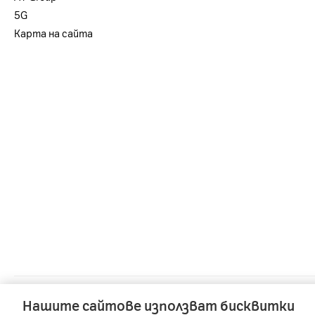
5G
Карта на сайта
A1 Austria
-
A1 Croatia
-
A1 Serbia
Нашите сайтове използват бисквитки