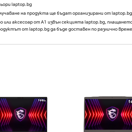
ори laptop.bg
учаване на продукта ще бъдат организирани от laptop.bg
о или аксесоар от А1 извън секцията laptop.bg, плащанет
родуктът от laptop.bg да бъде доставен по различно врем