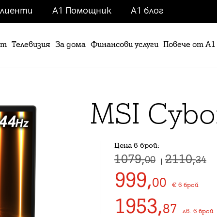
клиенти
A1 Помощник
A1 блог
ет
Телевизия
За дома
Финансови услуги
Повече от А1
MSI Cybo
Цена в брой:
1079,
2110,
00
34
|
999
,
00
€
в брой
1953
,
87
лв.
в брой