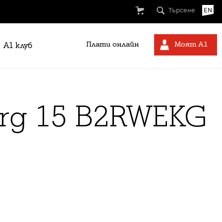
Търсене
EN
Плати онлайн
Моят А1
A1 клуб
rg 15 B2RWEKG