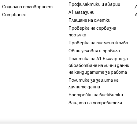
Профилактики и аварии
Социална отговорност
А1 магазини
Compliance
Плащане на сметки
Проверка на сервизна
поръчка
Проверка на писмена жалба
Общи условия и правила
Политика на A1 България за
обработване на лични данни
на кандидатите за работа
Политика за защита на
личните данни
Настройки на бисквитки
Защита на потребителя
-
A1 Belarus
-
A1 Bulgaria
-
A1 Macedonia
-
A1 Sloveni