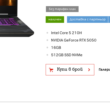
Без тарифен план
наличен
Доставка с партньор
Intel Core 5 210H
NVIDIA GeForce RTX 5050
16GB
512GB SSD NVMe
Купи в брой
Галер