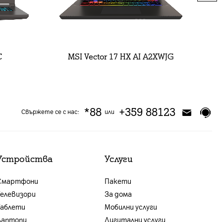
C
MSI Vector 17 HX AI A2XWJG
*88
+359 88123
Свържете се с нас:
или
Устройства
Услуги
Смартфони
Пакети
Телевизори
За дома
Таблети
Мобилни услуги
Лаптопи
Дигитални услуги