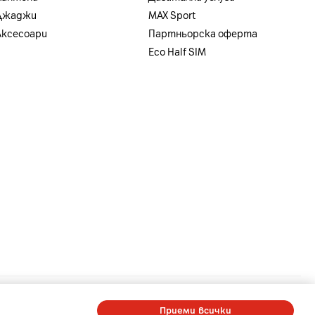
Джаджи
MAX Sport
Аксесоари
Партньорска оферта
Eco Half SIM
a
-
A1 Digital
-
Member of A1 Group
Приеми всички