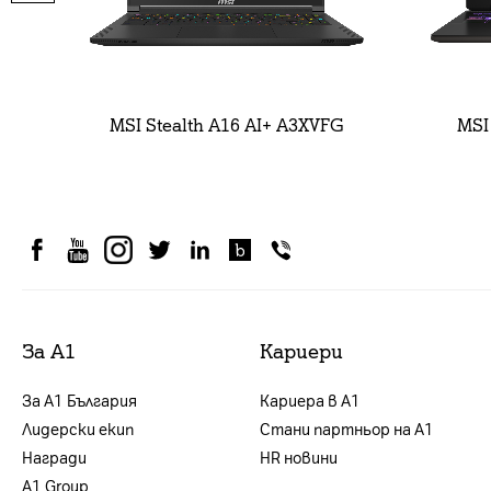
MSI Stealth A16 AI+ A3XVFG
MSI
За А1
Кариери
За А1 България
Кариера в А1
Лидерски екип
Стани партньор на А1
Награди
HR новини
А1 Group