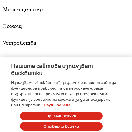
Медия център
Помощ
Устройства
Услуги
Нашите сайтове използват
бисквитки
Използваме „бисквитки“, за да може нашият сайт да
A1 Austria
-
A1 Croatia
-
A1 Serbia
-
A1 Belarus
-
функционира правилно, за да персонализираме
A1 Bulgaria
-
A1 Macedonia
-
A1 Slovenia
-
съдържанието и рекламите, за да предоставим
функции за социалните мрежи и за да анализираме
A1 Digital
-
Member of A1 Group
нашия трафик.
Научи повече
Приеми всички
Copyright © 2025 А1 България. | Protected by reCAPTCHA
Отхвърли всички