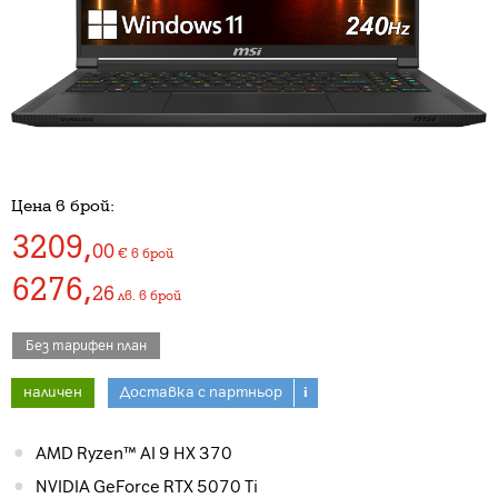
Цена в брой:
3209
,
00
€
в брой
6276
,
26
лв.
в брой
Без тарифен план
наличен
Доставка с партньор
i
AMD Ryzen™ AI 9 HX 370
NVIDIA GeForce RTX 5070 Ti