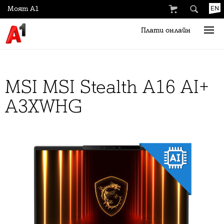
Моят А1
EN
Плати онлайн
MSI MSI Stealth A16 AI+
A3XWHG