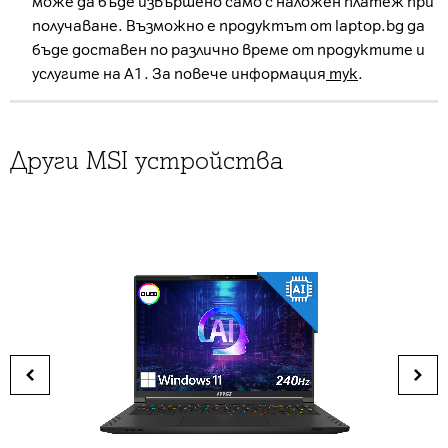
може да бъде извършено само с наложен платеж при
получаване. Възможно е продуктът от laptop.bg да
бъде доставен по различно време от продуктите и
услугите на А1. За повече информация
тук
.
Други MSI устройства