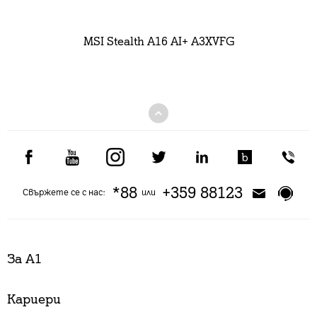
MSI Stealth A16 AI+ A3XVFG
*88
+359 88123
Свържете се с нас:
или
За А1
Кариери